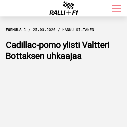
FORMULA 1
FORMULA 1
25.03.2026
HANNU SILTANEN
RALLI
Cadillac-pomo ylisti Valtteri
Bottaksen uhkaajaa
KALLE ROVANPERÄ
VALTTERI BOTTAS
MUUT