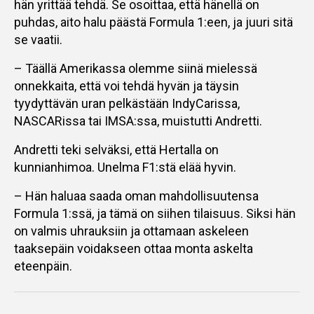
hän yrittää tehdä. Se osoittaa, että hänellä on
puhdas, aito halu päästä Formula 1:een, ja juuri sitä
se vaatii.
– Täällä Amerikassa olemme siinä mielessä
onnekkaita, että voi tehdä hyvän ja täysin
tyydyttävän uran pelkästään IndyCarissa,
NASCARissa tai IMSA:ssa, muistutti Andretti.
Andretti teki selväksi, että Hertalla on
kunnianhimoa. Unelma F1:stä elää hyvin.
– Hän haluaa saada oman mahdollisuutensa
Formula 1:ssä, ja tämä on siihen tilaisuus. Siksi hän
on valmis uhrauksiin ja ottamaan askeleen
taaksepäin voidakseen ottaa monta askelta
eteenpäin.