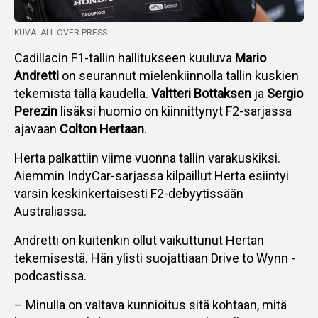
KUVA: ALL OVER PRESS
Cadillacin F1-tallin hallitukseen kuuluva
Mario
Andretti
on seurannut mielenkiinnolla tallin kuskien
tekemistä tällä kaudella.
Valtteri Bottaksen
ja
Sergio
Perezin
lisäksi huomio on kiinnittynyt F2-sarjassa
ajavaan
Colton Hertaan
.
Herta palkattiin viime vuonna tallin varakuskiksi.
Aiemmin IndyCar-sarjassa kilpaillut Herta esiintyi
varsin keskinkertaisesti F2-debyytissään
Australiassa.
Andretti on kuitenkin ollut vaikuttunut Hertan
tekemisestä. Hän ylisti suojattiaan Drive to Wynn -
podcastissa.
– Minulla on valtava kunnioitus sitä kohtaan, mitä