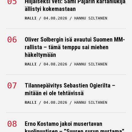
Hiljaiseksi veti: Sami Pajarin kartanlukija
ällistyi kokemastaan
RALLI
04.08.2026
HANNU SILTANEN
Oliver Solbergin isä avautui Suomen MM-
rallista – tämä temppu sai miehen
häkeltymään
RALLI
04.08.2026
HANNU SILTANEN
Tilannepäivitys Sebastien Ogierilta –
mitään ei ole tehtävissä
RALLI
04.08.2026
HANNU SILTANEN
Erno Kostamo jakoi musertavan
kuolinuutisen – ”Suuren surun murtama”