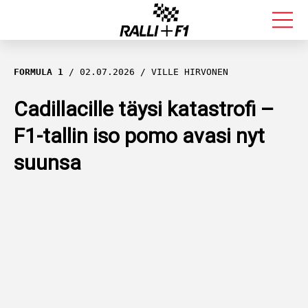
FORMULA 1
FORMULA 1
02.07.2026
VILLE HIRVONEN
RALLI
Cadillacille täysi katastrofi –
F1-tallin iso pomo avasi nyt
KALLE ROVANPERÄ
suunsa
VALTTERI BOTTAS
MUUT