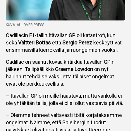
KUVA: ALL OVER PRESS
Cadillacin F1-tallin Itävallan GP oli katastrofi, kun
sekä
Valtteri Bottas
että
Sergio Perez
keskeyttivät
ensimmäisillä kierroksilla jarruongelmien vuoksi.
Cadillac on saanut kovaa kritiikkiä Itävallan GP:n
jälkeen. Tallipäällikkö
Graeme Lowdon
on nyt
halunnut tehdä selväksi, että tällaiset ongelmat
eivät ole poikkeuksellisia.
– Itävallan GP oli meille haastava, mutta varikolla ei
ole yhtäkään tallia, jolla ei olisi ollut vastaavia päiviä.
– Olemme tehneet valtavasti töitä korjataksemme
ongelmat. Näimme, että Spielbergiin tuodut
päivitykset olivat positiivisia, ja tavoitteemme