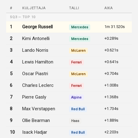
#
KULJETTAJA
TALLI
AIKA
SQ3 — TOP 10
1
George Russell
1m 31.520s
Mercedes
2
Kimi Antonelli
+0.289s
Mercedes
3
Lando Norris
+0.621s
McLaren
4
Lewis Hamilton
+0.641s
Ferrari
5
Oscar Piastri
+0.704s
McLaren
6
Charles Leclerc
+1.008s
Ferrari
7
Pierre Gasly
+1.368s
Alpine
8
Max Verstappen
+1.734s
Red Bull
9
Ollie Bearman
+1.889s
Haas
10
Isack Hadjar
+2.203s
Red Bull