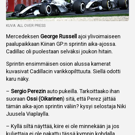
KUVA: ALL OVER PRESS
Mercedeksen
George Russell
ajoi ylivoimaiseen
paalupaikkaan Kiinan GP:n sprintin aika-ajossa.
Cadillac oli puolestaan selväksi joukon hitain.
Sprintin ensimmäisen osion alussa kamerat
kuvasivat Cadillacin varikkopilttuuta. Siellä odotti
karu näky.
–
Sergio Perezin
auto pukeilla. Tarkoittaako ihan
suoraan
Ossi (Oikarinen
) sitä, että Perez jättää
tämän aika-ajon sprintin väliin? kysyi selostaja Niki
Juusela Viaplaylla.
– Kyllä siltä näyttää, kiire ei ole minnekään ja jos
kuljettaja ei ole pakattu tässä kympin kohdalla