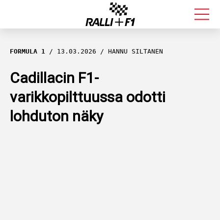
FORMULA 1
FORMULA 1
13.03.2026
HANNU SILTANEN
RALLI
Cadillacin F1-
varikkopilttuussa odotti
KALLE ROVANPERÄ
lohduton näky
VALTTERI BOTTAS
MUUT