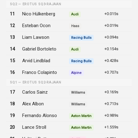
SQ2 — EROTUS SQ3-RAJAAN
11
Nico Hülkenberg
+0.015s
Audi
12
Esteban Ocon
+0.019s
Haas
13
Liam Lawson
+0.094s
Racing Bulls
14
Gabriel Bortoleto
+0.154s
Audi
15
Arvid Lindblad
+0.428s
Racing Bulls
16
Franco Colapinto
+0.707s
Alpine
SQ1 — EROTUS SQ2-RAJAAN
17
Carlos Sainz
+0.169s
Williams
18
Alex Albon
+0.713s
Williams
19
Fernando Alonso
+0.989s
Aston Martin
20
Lance Stroll
+1.559s
Aston Martin