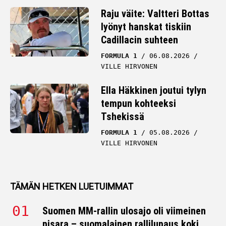
Raju väite: Valtteri Bottas
lyönyt hanskat tiskiin
Cadillacin suhteen
FORMULA 1
06.08.2026
VILLE HIRVONEN
Ella Häkkinen joutui tylyn
tempun kohteeksi
Tshekissä
FORMULA 1
05.08.2026
VILLE HIRVONEN
TÄMÄN HETKEN LUETUIMMAT
Suomen MM-rallin ulosajo oli viimeinen
pisara – suomalainen rallilupaus koki