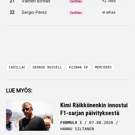
21
Valtteri Bottas
+2.786s
Cadillac
22
Sergio Pérez
ei aikaa
Cadillac
CADILLAC
GEORGE RUSSELL
KIINAN GP
MERCEDES
LUE MYÖS:
Kimi Räikkönenkin innostui
F1-sarjan päivityksestä
FORMULA 1
07.08.2026
HANNU SILTANEN