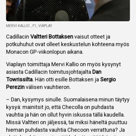
MERVI KALLIO , F1, VIAPLAY
Cadillacin
Valtteri Bottaksen
vaisut otteet ja
potkuhuhut ovat olleet keskustelun kohteena myös
Monacon GP-viikonlopun aikana.
Viaplayn toimittaja Mervi Kallio on myös kysynyt
asiasta Cadillacin toimitusjohtajalta
Dan
Towrissilta
. Hän otti esille Bottaksen ja
Sergio
Perezin
välisen vauhtieron.
– Dan, kysymys sinulle. Suomalaisena minun täytyy
kysyä: mainitsit jo, että Checolla on puhdasta
vauhtia ja hän on ollut hyvin iskussa tällä kaudella.
Missä Valtteri on jäljessä, tai miksi häneltä puuttuu
hieman puhdasta vauhtia Checoon verrattuna? Ja