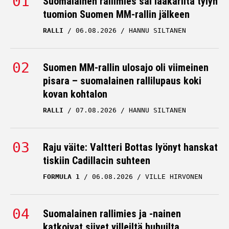
Suomalainen rallimies sai lääkäriltä tylyn
tuomion Suomen MM-rallin jälkeen
RALLI
06.08.2026
HANNU SILTANEN
Suomen MM-rallin ulosajo oli viimeinen
pisara – suomalainen rallilupaus koki
kovan kohtalon
RALLI
07.08.2026
HANNU SILTANEN
Raju väite: Valtteri Bottas lyönyt hanskat
tiskiin Cadillacin suhteen
FORMULA 1
06.08.2026
VILLE HIRVONEN
Suomalainen rallimies ja -nainen
katkoivat siivet villeiltä huhuilta