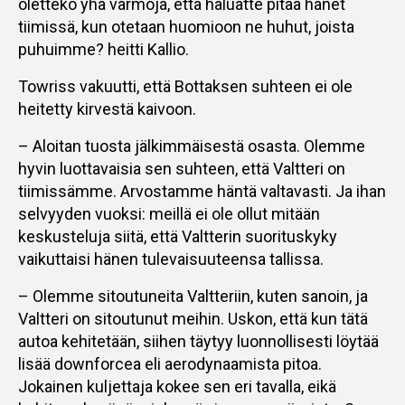
oletteko yhä varmoja, että haluatte pitää hänet
tiimissä, kun otetaan huomioon ne huhut, joista
puhuimme? heitti Kallio.
Towriss vakuutti, että Bottaksen suhteen ei ole
heitetty kirvestä kaivoon.
– Aloitan tuosta jälkimmäisestä osasta. Olemme
hyvin luottavaisia sen suhteen, että Valtteri on
tiimissämme. Arvostamme häntä valtavasti. Ja ihan
selvyyden vuoksi: meillä ei ole ollut mitään
keskusteluja siitä, että Valtterin suorituskyky
vaikuttaisi hänen tulevaisuuteensa tallissa.
– Olemme sitoutuneita Valtteriin, kuten sanoin, ja
Valtteri on sitoutunut meihin. Uskon, että kun tätä
autoa kehitetään, siihen täytyy luonnollisesti löytää
lisää downforcea eli aerodynaamista pitoa.
Jokainen kuljettaja kokee sen eri tavalla, eikä