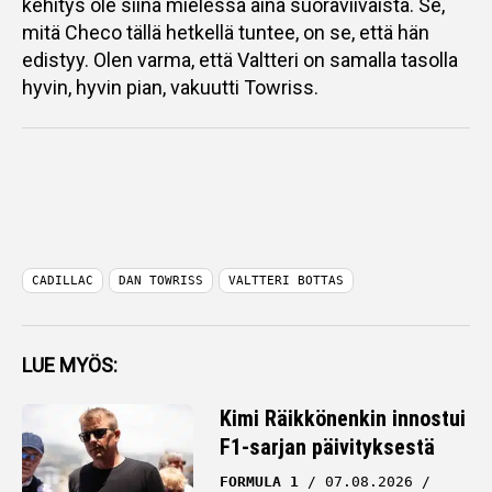
kehitys ole siinä mielessä aina suoraviivaista. Se,
mitä Checo tällä hetkellä tuntee, on se, että hän
edistyy. Olen varma, että Valtteri on samalla tasolla
hyvin, hyvin pian, vakuutti Towriss.
CADILLAC
DAN TOWRISS
VALTTERI BOTTAS
LUE MYÖS:
Kimi Räikkönenkin innostui
F1-sarjan päivityksestä
FORMULA 1
07.08.2026