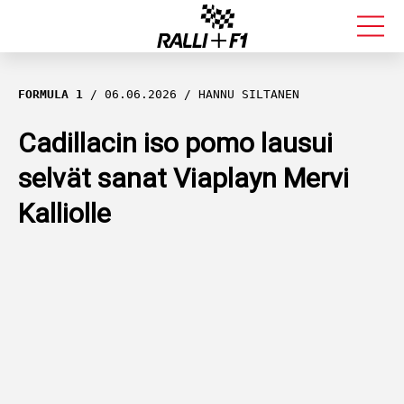
FORMULA 1
FORMULA 1
06.06.2026
HANNU SILTANEN
RALLI
Cadillacin iso pomo lausui
selvät sanat Viaplayn Mervi
KALLE ROVANPERÄ
Kalliolle
VALTTERI BOTTAS
MUUT