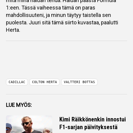
mitä minä haluan tehdä. Haluan päästä Formula
1:een. Tässä vaiheessa tämä on paras
mahdollisuuteni, ja minun täytyy taistella sen
puolesta. Juuri sitä tämä siirto kuvastaa, paalutti
Herta.
CADILLAC
COLTON HERTA
VALTTERI BOTTAS
LUE MYÖS:
Kimi Räikkönenkin innostui
F1-sarjan päivityksestä