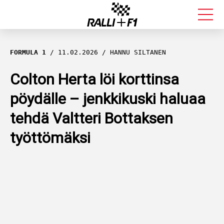
FORMULA 1
FORMULA 1
11.02.2026
HANNU SILTANEN
RALLI
Colton Herta löi korttinsa
pöydälle – jenkkikuski haluaa
KALLE ROVANPERÄ
tehdä Valtteri Bottaksen
VALTTERI BOTTAS
työttömäksi
MUUT