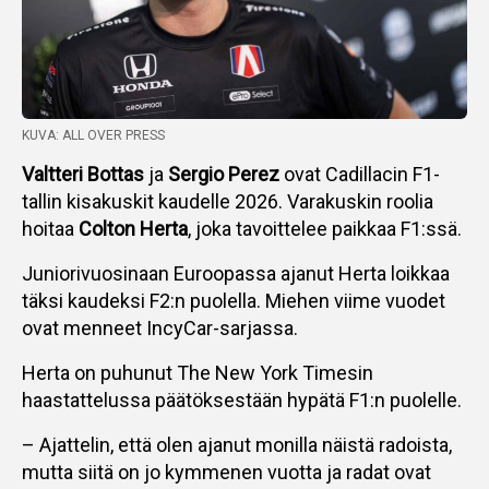
KUVA: ALL OVER PRESS
Valtteri Bottas
ja
Sergio Perez
ovat Cadillacin F1-
tallin kisakuskit kaudelle 2026. Varakuskin roolia
hoitaa
Colton Herta
, joka tavoittelee paikkaa F1:ssä.
Juniorivuosinaan Euroopassa ajanut Herta loikkaa
täksi kaudeksi F2:n puolella. Miehen viime vuodet
ovat menneet IncyCar-sarjassa.
Herta on puhunut The New York Timesin
haastattelussa päätöksestään hypätä F1:n puolelle.
– Ajattelin, että olen ajanut monilla näistä radoista,
mutta siitä on jo kymmenen vuotta ja radat ovat