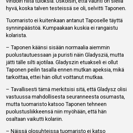
vihdoin niitä tuloksia. Uskoisin, että vauhti on siellä
hyvä, koska talven testeissä se oli, selvitti Taponen.
Tuomaristo ei kuitenkaan antanut Taposelle täyttä
synninpäästöä. Kumpaakaan kuskia ei rangaistu
kolarista.
– Taponen käänsi sisään normaalia aiemmin
puolustautuessaan ja puristi näin Gladysziä, mutta
jätti tälle silti ajotilaa. Gladyszin etuakseli ei ollut
Taponen peilin tasalla ennen mutkan apeksia, mikä
tarkoittaa, ettei hän ollut voittanut mutkaa.
– Tavallisesti tämä merkitsisi sitä, että Gladysz olisi
vastuussa mahdollisesta seuranneesta osumasta,
mutta tuomaristo katsoo Taponen tehneen
puolustusliikkeensä niin myöhään, että hän
osaltaan vaikutti kolariin.
– Näissä olosuhteissa tuomaristo ei katso