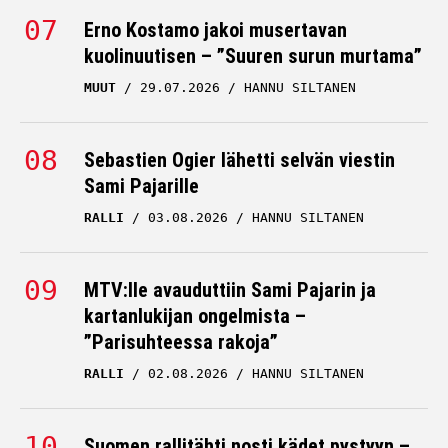
Erno Kostamo jakoi musertavan
kuolinuutisen – ”Suuren surun murtama”
MUUT
29.07.2026
HANNU SILTANEN
Sebastien Ogier lähetti selvän viestin
Sami Pajarille
RALLI
03.08.2026
HANNU SILTANEN
MTV:lle avauduttiin Sami Pajarin ja
kartanlukijan ongelmista –
”Parisuhteessa rakoja”
RALLI
02.08.2026
HANNU SILTANEN
Suomen rallitähti nosti kädet pystyyn –