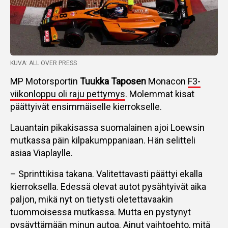
KUVA: ALL OVER PRESS
MP Motorsportin
Tuukka Taposen
Monacon
F3-
viikonloppu oli raju pettymys
. Molemmat kisat
päättyivät ensimmäiselle kierrokselle.
Lauantain pikakisassa suomalainen ajoi Loewsin
mutkassa päin kilpakumppaniaan. Hän selitteli
asiaa Viaplaylle.
– Sprinttikisa takana. Valitettavasti päättyi ekalla
kierroksella. Edessä olevat autot pysähtyivät aika
paljon, mikä nyt on tietysti oletettavaakin
tuommoisessa mutkassa. Mutta en pystynyt
pysäyttämään minun autoa. Ainut vaihtoehto, mitä