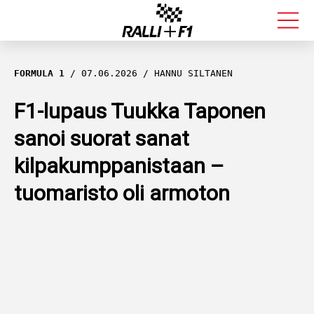
FORMULA 1
FORMULA 1
07.06.2026
HANNU SILTANEN
RALLI
F1-lupaus Tuukka Taponen
sanoi suorat sanat
KALLE ROVANPERÄ
kilpakumppanistaan –
VALTTERI BOTTAS
tuomaristo oli armoton
MUUT