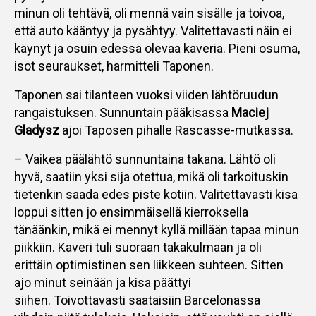
minun oli tehtävä, oli mennä vain sisälle ja toivoa,
että auto kääntyy ja pysähtyy. Valitettavasti näin ei
käynyt ja osuin edessä olevaa kaveria. Pieni osuma,
isot seuraukset, harmitteli Taponen.
Taponen sai tilanteen vuoksi viiden lähtöruudun
rangaistuksen. Sunnuntain pääkisassa
Maciej
Gladysz
ajoi Taposen pihalle Rascasse-mutkassa.
– Vaikea päälähtö sunnuntaina takana. Lähtö oli
hyvä, saatiin yksi sija otettua, mikä oli tarkoituskin
tietenkin saada edes piste kotiin. Valitettavasti kisa
loppui sitten jo ensimmäisellä kierroksella
tänäänkin, mikä ei mennyt kyllä millään tapaa minun
piikkiin. Kaveri tuli suoraan takakulmaan ja oli
erittäin optimistinen sen liikkeen suhteen. Sitten
ajo minut seinään ja kisa päättyi
siihen. Toivottavasti saataisiin Barcelonassa