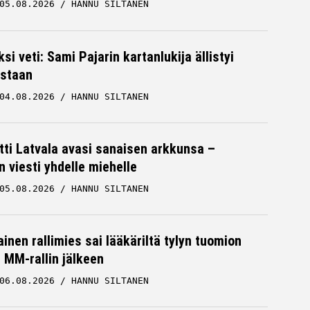
05.08.2026
HANNU SILTANEN
F3
05.07.2026
HANNU SILTANEN
ksi veti: Sami Pajarin kartanlukija ällistyi
staan
04.08.2026
HANNU SILTANEN
tti Latvala avasi sanaisen arkkunsa –
n viesti yhdelle miehelle
05.08.2026
HANNU SILTANEN
a
Formulalupaus Tuukka Taponen
aa
vihjaili – käsillä kaikki katastrofin
ainekset
inen rallimies sai lääkäriltä tylyn tuomion
F3
29.06.2026
VILLE HIRVONEN
MM-rallin jälkeen
06.08.2026
HANNU SILTANEN