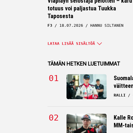
Viaplayn selostaja pelotteli – karu
totuus voi paljastua Tuukka
Taposesta
F3
18.07.2026
HANNU SILTANEN
LATAA LISÄÄ SISÄLTÖÄ
TÄMÄN HETKEN LUETUIMMAT
Suomala
väittee
RALLI
Tuukka Taposen painajainen sai
Kalle R
jatkoa – formulalupaukselta kunn
MM-tai
tilitys