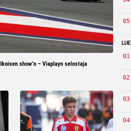
LUE
lkoisen show’n – Viaplayn selostaja