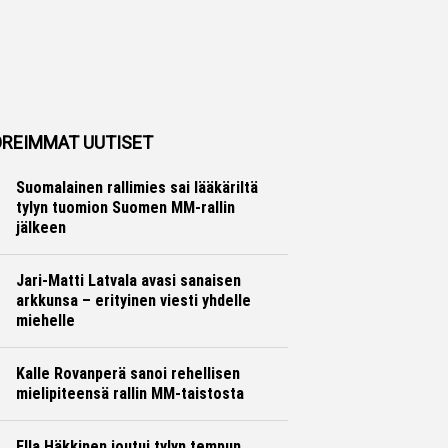
REIMMAT UUTISET
Suomalainen rallimies sai lääkäriltä
tylyn tuomion Suomen MM-rallin
jälkeen
Ralli
Hannu Siltanen
Jari-Matti Latvala avasi sanaisen
arkkunsa – erityinen viesti yhdelle
miehelle
Ralli
Hannu Siltanen
Kalle Rovanperä sanoi rehellisen
mielipiteensä rallin MM-taistosta
Ralli
Hannu Siltanen
Ella Häkkinen joutui tylyn tempun