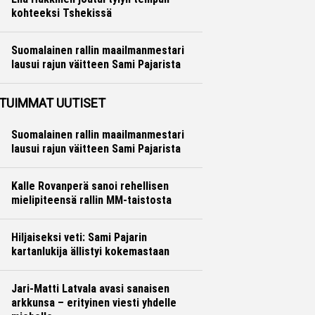
kohteeksi Tshekissä
Formula 1
Ville Hirvonen
Suomalainen rallin maailmanmestari
lausui rajun väitteen Sami Pajarista
Ralli
Hannu Siltanen
TUIMMAT UUTISET
Suomalainen rallin maailmanmestari
lausui rajun väitteen Sami Pajarista
Kalle Rovanperä sanoi rehellisen
mielipiteensä rallin MM-taistosta
Hiljaiseksi veti: Sami Pajarin
kartanlukija ällistyi kokemastaan
Jari-Matti Latvala avasi sanaisen
arkkunsa – erityinen viesti yhdelle