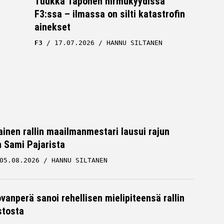
Tuukka Taponen hirmukyydissä
F3:ssa – ilmassa on silti katastrofin
ainekset
F3
17.07.2026
HANNU SILTANEN
inen rallin maailmanmestari lausui rajun
n Sami Pajarista
05.08.2026
HANNU SILTANEN
Viaplaylla vihjailtiin: Tuukka Taposen
ovanperä sanoi rehellisen mielipiteensä rallin
on
formulatilanteessa merkittävä
stosta
käänne?