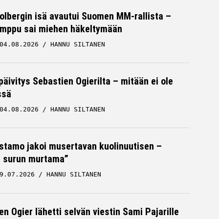
Solbergin isä avautui Suomen MM-rallista –
mppu sai miehen häkeltymään
04.08.2026
HANNU SILTANEN
päivitys Sebastien Ogierilta – mitään ei ole
ssä
04.08.2026
HANNU SILTANEN
stamo jakoi musertavan kuolinuutisen –
 surun murtama”
9.07.2026
HANNU SILTANEN
n Ogier lähetti selvän viestin Sami Pajarille