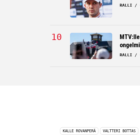
RALLI
MTV:lle
ongelmi
RALLI
KALLE ROVANPERÄ
VALTTERI BOTTAS