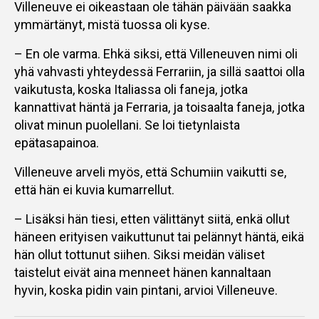
Villeneuve ei oikeastaan ole tähän päivään saakka
ymmärtänyt, mistä tuossa oli kyse.
– En ole varma. Ehkä siksi, että Villeneuven nimi oli
yhä vahvasti yhteydessä Ferrariin, ja sillä saattoi olla
vaikutusta, koska Italiassa oli faneja, jotka
kannattivat häntä ja Ferraria, ja toisaalta faneja, jotka
olivat minun puolellani. Se loi tietynlaista
epätasapainoa.
Villeneuve arveli myös, että Schumiin vaikutti se,
että hän ei kuvia kumarrellut.
– Lisäksi hän tiesi, etten välittänyt siitä, enkä ollut
häneen erityisen vaikuttunut tai pelännyt häntä, eikä
hän ollut tottunut siihen. Siksi meidän väliset
taistelut eivät aina menneet hänen kannaltaan
hyvin, koska pidin vain pintani, arvioi Villeneuve.