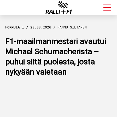
FORMULA 1
FORMULA 1
23.03.2026
HANNU SILTANEN
RALLI
F1-maailmanmestari avautui
Michael Schumacherista –
KALLE ROVANPERÄ
puhui siitä puolesta, josta
VALTTERI BOTTAS
nykyään vaietaan
MUUT