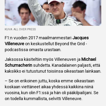
KUVA: ALL OVER PRESS
F1:n vuoden 2017 maailmanmestari
Jacques
Villeneuve
on keskustellut Beyond the Grid -
podcastissa omasta urastaan.
Jaksossa käsiteltiin myös Villeneuven ja
Michael
Schumacherin
suhdetta. Kanadalainen paljasti, että
kaksikko ei tutustunut toisiinsa oikeastaan lainkaan.
– Se on erikoinen juttu, koska emme oikeastaan
koskaan viettäneet aikaa yhdessä kaikkina niinä
vuosina, kun olin F1:ssä ja hän oli pääkilpailijani. Se
on todella kummallista, selvitti Villeneuve.