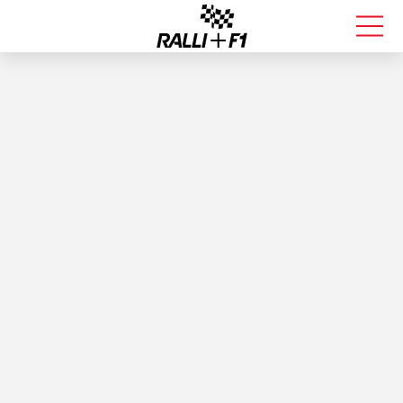
FORMULA 1
RALLI
KALLE ROVANPERÄ
VALTTERI BOTTAS
MUUT