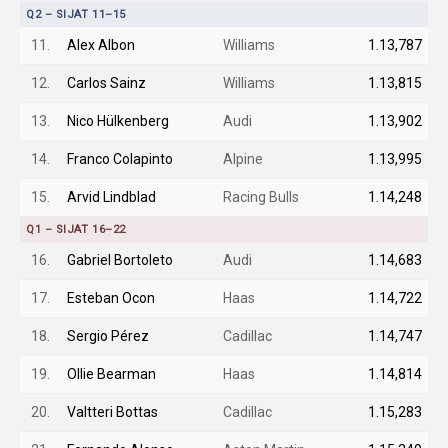
Q2 – SIJAT 11–15
11.
Alex Albon
Williams
1.13,787
12.
Carlos Sainz
Williams
1.13,815
13.
Nico Hülkenberg
Audi
1.13,902
14.
Franco Colapinto
Alpine
1.13,995
15.
Arvid Lindblad
Racing Bulls
1.14,248
Q1 – SIJAT 16–22
16.
Gabriel Bortoleto
Audi
1.14,683
17.
Esteban Ocon
Haas
1.14,722
18.
Sergio Pérez
Cadillac
1.14,747
19.
Ollie Bearman
Haas
1.14,814
20.
Valtteri Bottas
Cadillac
1.15,283