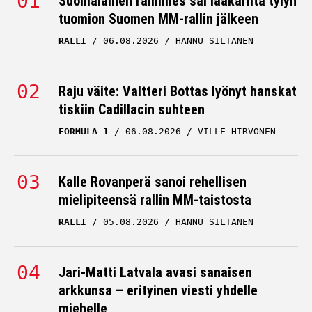
Suomalainen rallimies sai lääkäriltä tylyn
tuomion Suomen MM-rallin jälkeen
Kimi Antonelli viihtyi
RALLI
06.08.2026
HANNU SILTANEN
melkoisessa seurassa
KIMI ANTONELLI
06.04.2026
HANNU SILTANEN
Raju väite: Valtteri Bottas lyönyt hanskat
tiskiin Cadillacin suhteen
Max Verstappenin kuppi
FORMULA 1
06.08.2026
VILLE HIRVONEN
nurin – tiimiradiossa
kuultiin jäätävä palaute
Kalle Rovanperä sanoi rehellisen
KIMI ANTONELLI
mielipiteensä rallin MM-taistosta
28.03.2026
HANNU SILTANEN
RALLI
05.08.2026
HANNU SILTANEN
F1-maailmassa leviää nyt
käänteentekevä huhu
Max Verstappenista
Jari-Matti Latvala avasi sanaisen
arkkunsa – erityinen viesti yhdelle
KIMI ANTONELLI
miehelle
24.03.2026
HANNU SILTANEN