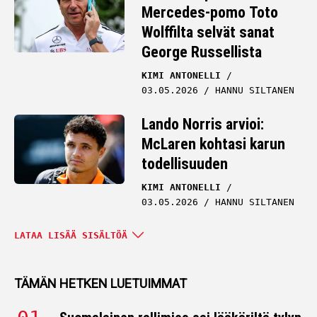
Mercedes-pomo Toto
Wolffilta selvät sanat
George Russellista
KIMI ANTONELLI
03.05.2026
HANNU SILTANEN
Lando Norris arvioi:
McLaren kohtasi karun
todellisuuden
KIMI ANTONELLI
03.05.2026
HANNU SILTANEN
Kimi Antonelli paljasti –
LATAA LISÄÄ SISÄLTÖÄ
Mercedeksen
marssijärjestys on selvä
TÄMÄN HETKEN LUETUIMMAT
KIMI ANTONELLI
01.05.2026
HANNU SILTANEN