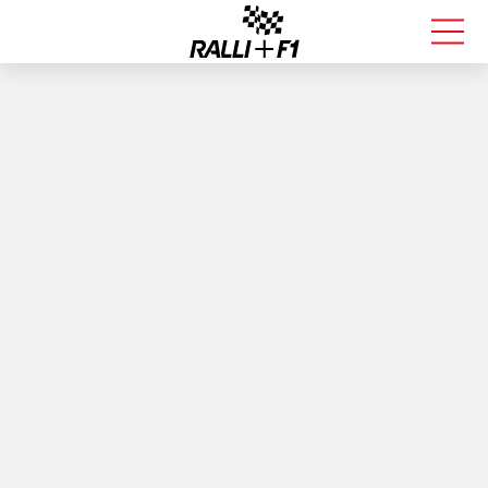
FORMULA 1
RALLI
KALLE ROVANPERÄ
VALTTERI BOTTAS
MUUT