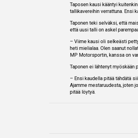
Taposen kausi kääntyi kuitenki
tallikavereihin verrattuna. Ensi 
Taponen teki selväksi, että mai
että uusi talli on askel parempa
– Viime kausi oli selkeästi pett
heti mielialaa. Olen saanut nolla
MP Motorsportin, kanssa on var
Taponen ei lähtenyt myöskään pii
– Ensi kaudella pitää tähdätä s
Ajamme mestaruudesta, joten jok
pitää löytyä.