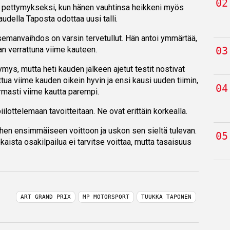
n pettymykseksi, kun hänen vauhtinsa heikkeni myös
kaudella Taposta odottaa uusi talli.
semanvaihdos on varsin tervetullut. Hän antoi ymmärtää,
an verrattuna viime kauteen.
ymys, mutta heti kauden jälkeen ajetut testit nostivat
ttua viime kauden oikein hyvin ja ensi kausi uuden tiimin,
masti viime kautta parempi.
lottelemaan tavoitteitaan. Ne ovat erittäin korkealla.
iihen ensimmäiseen voittoon ja uskon sen sieltä tulevan.
aista osakilpailua ei tarvitse voittaa, mutta tasaisuus
ART GRAND PRIX
MP MOTORSPORT
TUUKKA TAPONEN