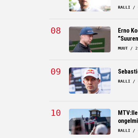
RALLI
Erno Ko
”Suuren
MUUT
2
Sebastie
RALLI
MTV:lle
ongelmi
RALLI