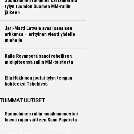
Suomalainen rallimies sai lääkäriltä
tylyn tuomion Suomen MM-rallin
jälkeen
Ralli
Hannu Siltanen
Jari-Matti Latvala avasi sanaisen
arkkunsa – erityinen viesti yhdelle
miehelle
Ralli
Hannu Siltanen
Kalle Rovanperä sanoi rehellisen
mielipiteensä rallin MM-taistosta
Ralli
Hannu Siltanen
Ella Häkkinen joutui tylyn tempun
kohteeksi Tshekissä
Formula 1
Ville Hirvonen
TUIMMAT UUTISET
Suomalainen rallin maailmanmestari
lausui rajun väitteen Sami Pajarista