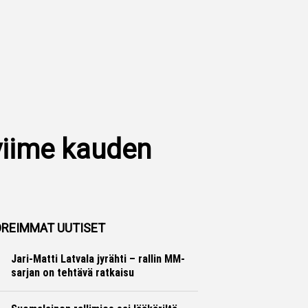
viime kauden
REIMMAT UUTISET
Jari-Matti Latvala jyrähti – rallin MM-
sarjan on tehtävä ratkaisu
Ralli
Hannu Siltanen