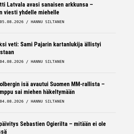
tti Latvala avasi sanaisen arkkunsa –
n viesti yhdelle miehelle
05.08.2026
HANNU SILTANEN
ksi veti: Sami Pajarin kartanlukija ällistyi
staan
04.08.2026
HANNU SILTANEN
Solbergin isä avautui Suomen MM-rallista –
mppu sai miehen häkeltymään
04.08.2026
HANNU SILTANEN
päivitys Sebastien Ogierilta – mitään ei ole
ssä