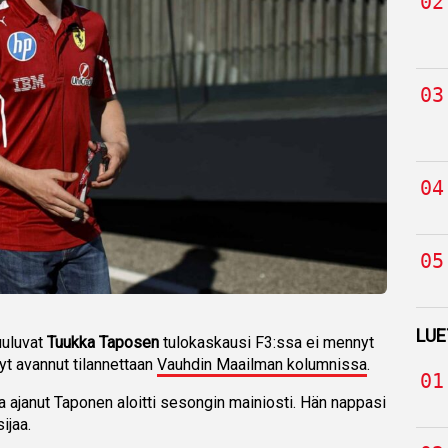
LUE
uuluvat
Tuukka Taposen
tulokaskausi F3:ssa ei mennyt
nyt avannut tilannettaan
Vauhdin Maailman kolumnissa
.
la ajanut Taponen aloitti sesongin mainiosti. Hän nappasi
ijaa.