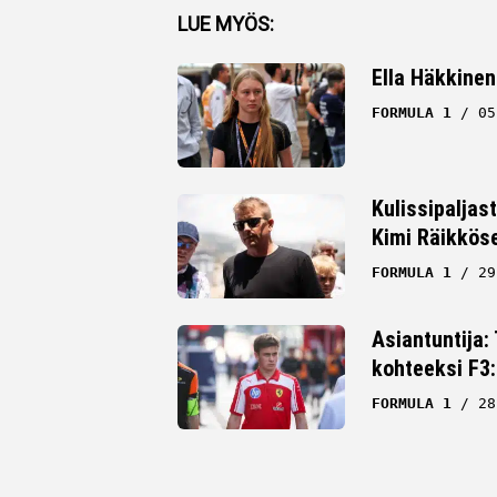
Facebook
LUE MYÖS:
Twitter
Ella Häkkinen
Whatsapp
FORMULA 1
05
Kulissipaljas
Kimi Räikkös
FORMULA 1
29
Asiantuntija:
kohteeksi F3:
FORMULA 1
28