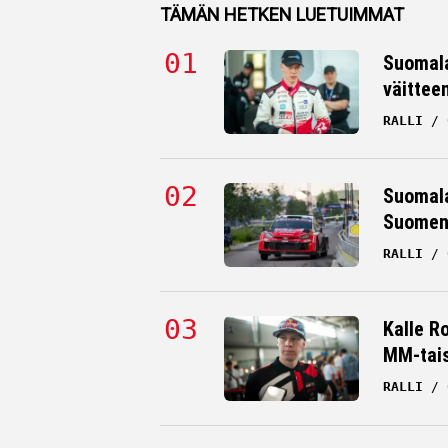
TÄMÄN HETKEN LUETUIMMAT
Suomala
väittee
RALLI
Suomala
Suomen 
RALLI
Kalle R
MM-tai
RALLI