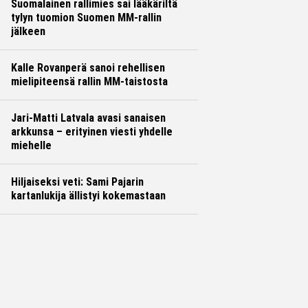
Suomalainen rallimies sai lääkäriltä
tylyn tuomion Suomen MM-rallin
jälkeen
Kalle Rovanperä sanoi rehellisen
mielipiteensä rallin MM-taistosta
Jari-Matti Latvala avasi sanaisen
arkkunsa – erityinen viesti yhdelle
miehelle
Hiljaiseksi veti: Sami Pajarin
kartanlukija ällistyi kokemastaan