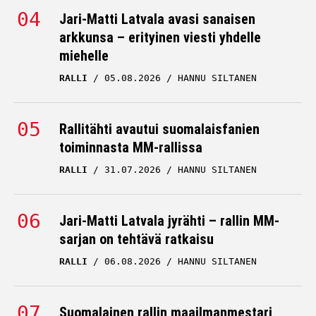
HANNU SILTANEN
Jari-Matti Latvala avasi sanaisen
Viaplayn selostaja lausui
arkkunsa – erityinen viesti yhdelle
miehelle
brutaalin totuuden
Tuukka Taposesta
RALLI
05.08.2026
HANNU SILTANEN
MP MOTORSPORT
27.06.2026
VILLE HIRVONEN
Rallitähti avautui suomalaisfanien
toiminnasta MM-rallissa
RALLI
31.07.2026
HANNU SILTANEN
Jari-Matti Latvala jyrähti – rallin MM-
sarjan on tehtävä ratkaisu
RALLI
06.08.2026
HANNU SILTANEN
Suomalainen rallin maailmanmestari