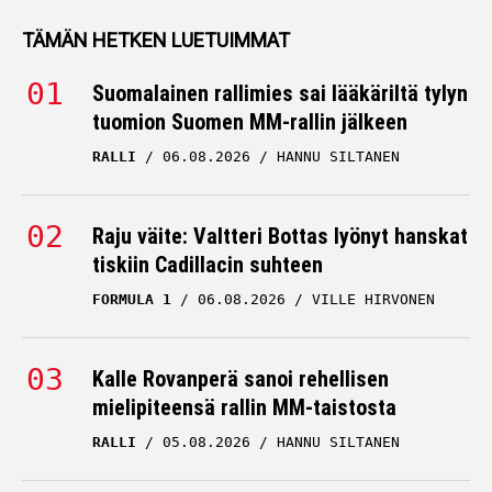
tilanteessa formuloissa
TÄMÄN HETKEN LUETUIMMAT
– ”Karmeaa katseltavaa”
Suomalainen rallimies sai lääkäriltä tylyn
MP MOTORSPORT
04.07.2026
tuomion Suomen MM-rallin jälkeen
HANNU SILTANEN
RALLI
06.08.2026
HANNU SILTANEN
Formulalupaus Tuukka
Taponen vihjaili – käsillä
kaikki katastrofin
Raju väite: Valtteri Bottas lyönyt hanskat
ainekset
tiskiin Cadillacin suhteen
FORMULA 1
06.08.2026
MP MOTORSPORT
VILLE HIRVONEN
29.06.2026
VILLE HIRVONEN
Tuukka Taposen mitta
Kalle Rovanperä sanoi rehellisen
alkaa olla täynnä – tylyä
mielipiteensä rallin MM-taistosta
tekstiä tallinsa touhusta
RALLI
05.08.2026
HANNU SILTANEN
MP MOTORSPORT
27.06.2026