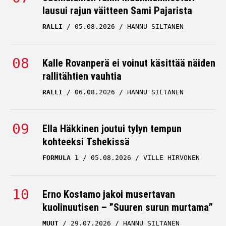
lausui rajun väitteen Sami Pajarista
RALLI
05.08.2026
HANNU SILTANEN
Kalle Rovanperä ei voinut käsittää näiden
rallitähtien vauhtia
RALLI
06.08.2026
HANNU SILTANEN
Ella Häkkinen joutui tylyn tempun
kohteeksi Tshekissä
FORMULA 1
05.08.2026
VILLE HIRVONEN
Erno Kostamo jakoi musertavan
kuolinuutisen – ”Suuren surun murtama”
MUUT
29.07.2026
HANNU SILTANEN