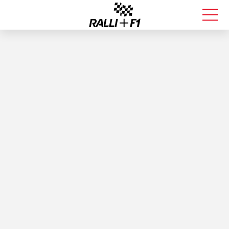
FORMULA 1
RALLI
KALLE ROVANPERÄ
VALTTERI BOTTAS
MUUT