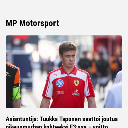
MP Motorsport
Asiantuntija: Tuukka Taponen saattoi joutua
oikeusmurhan kohteeksi F3:ssa – voitto