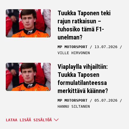
Tuukka Taponen teki
rajun ratkaisun –
tuhosiko tämä F1-
unelman?
MP MOTORSPORT
13.07.2026
VILLE HIRVONEN
Viaplaylla vihjailtiin:
Tuukka Taposen
formulatilanteessa
merkittävä käänne?
MP MOTORSPORT
05.07.2026
HANNU SILTANEN
Tuukka Taponen
LATAA LISÄÄ SISÄLTÖÄ
painajaismaisessa