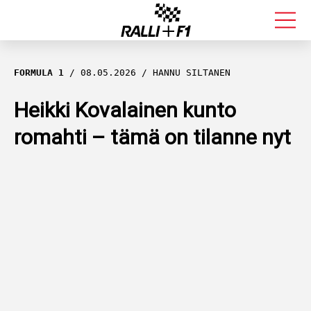
FORMULA 1
FORMULA 1
08.05.2026
HANNU SILTANEN
RALLI
Heikki Kovalainen kunto
romahti – tämä on tilanne nyt
KALLE ROVANPERÄ
VALTTERI BOTTAS
MUUT