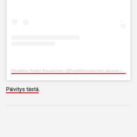
Henkilön Heikki Kovalainen (@heikkikovalainen) jakama julkaisu
Päivitys tästä
.