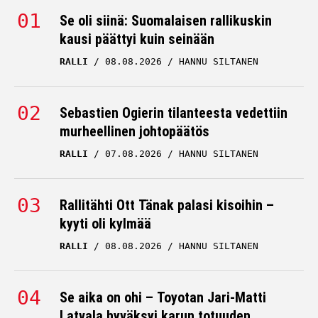
Se oli siinä: Suomalaisen rallikuskin
HEIKKI KOVALAINEN
kausi päättyi kuin seinään
28.06.2026
HANNU SILTANEN
RALLI
08.08.2026
HANNU SILTANEN
Heikki Kovalainen käväisi
McLarenilla – ikävää
vihjailua Oscar Piastrin
Sebastien Ogierin tilanteesta vedettiin
kohtalosta
murheellinen johtopäätös
RALLI
07.08.2026
HEIKKI KOVALAINEN
HANNU SILTANEN
20.06.2026
VILLE HIRVONEN
Heikki Kovalaiselta ikävää
Rallitähti Ott Tänak palasi kisoihin –
vihjailua Valtteri
kyyti oli kylmää
Bottaksen Cadillac-
RALLI
08.08.2026
HANNU SILTANEN
tulevaisuudesta
HEIKKI KOVALAINEN
Se aika on ohi – Toyotan Jari-Matti
19.06.2026
VILLE HIRVONEN
Latvala hyväksyi karun totuuden