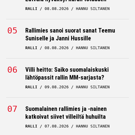
Heikki Kovalainen kertoi
RALLI
08.08.2026
HANNU SILTANEN
merkittävän paljastuksen
Max Verstappenin
Rallimies sanoi suorat sanat Teemu
leiristä
Suniselle ja Janni Hussille
HEIKKI KOVALAINEN
RALLI
08.08.2026
HANNU SILTANEN
18.06.2026
HANNU SILTANEN
Villi heitto: Saiko suomalaiskuski
lähtöpassit rallin MM-sarjasta?
RALLI
09.08.2026
HANNU SILTANEN
Suomalainen rallimies ja -nainen
katkoivat siivet villeiltä huhuilta
RALLI
07.08.2026
HANNU SILTANEN