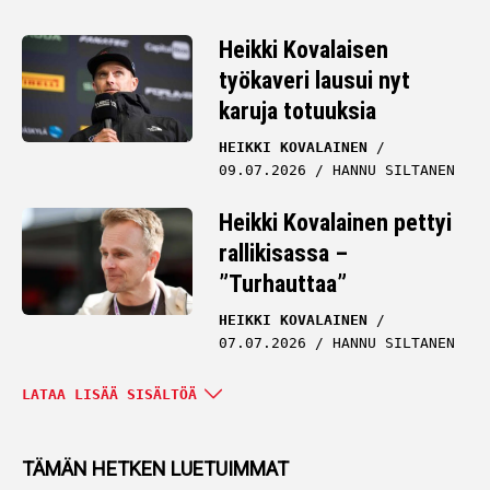
Heikki Kovalaisen
työkaveri lausui nyt
karuja totuuksia
HEIKKI KOVALAINEN
09.07.2026
HANNU SILTANEN
Heikki Kovalainen pettyi
rallikisassa –
”Turhauttaa”
HEIKKI KOVALAINEN
07.07.2026
HANNU SILTANEN
Valtteri Bottas nosti
LATAA LISÄÄ SISÄLTÖÄ
kädet pystyyn – Heikki
Kovalaiselta ikävää
TÄMÄN HETKEN LUETUIMMAT
vihjailua