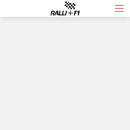
FORMULA 1
RALLI
KALLE ROVANPERÄ
VALTTERI BOTTAS
MUUT