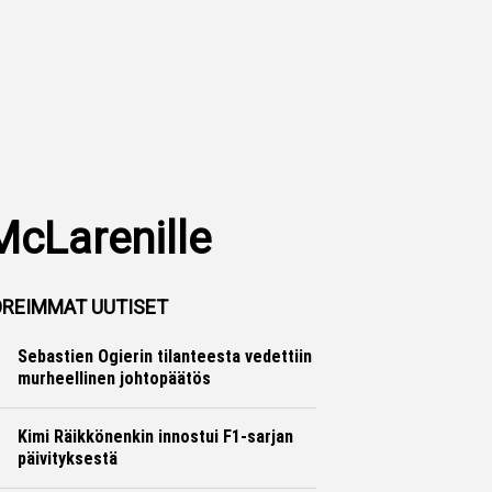
 McLarenille
REIMMAT UUTISET
Sebastien Ogierin tilanteesta vedettiin
murheellinen johtopäätös
Ralli
Hannu Siltanen
Kimi Räikkönenkin innostui F1-sarjan
päivityksestä
Formula 1
Hannu Siltanen