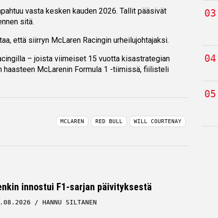
o tapahtuu vasta kesken kauden 2026. Tallit pääsivät
nnen sitä.
aa, että siirryn McLaren Racingin urheilujohtajaksi.
ingilla – joista viimeiset 15 vuotta kisastrategian
 haasteen McLarenin Formula 1 -tiimissä, fiilisteli
MCLAREN
RED BULL
WILL COURTENAY
nkin innostui F1-sarjan päivityksestä
.08.2026
HANNU SILTANEN