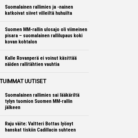
Suomalainen rallimies ja -nainen
katkoivat siivet villeiltä huhuilta
Ralli
Hannu Siltanen
Suomen MM-rallin ulosajo oli viimeinen
pisara – suomalainen rallilupaus koki
kovan kohtalon
Ralli
Hannu Siltanen
Kalle Rovanperä ei voinut käsittää
näiden rallitähtien vauhtia
Ralli
Hannu Siltanen
TUIMMAT UUTISET
Suomalainen rallimies sai lääkäriltä
tylyn tuomion Suomen MM-rallin
jälkeen
Raju väite: Valtteri Bottas lyönyt
hanskat tiskiin Cadillacin suhteen