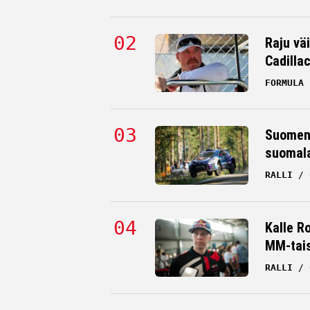
Raju väi
Cadilla
FORMULA 
Suomen 
suomala
RALLI
Kalle R
MM-tai
RALLI