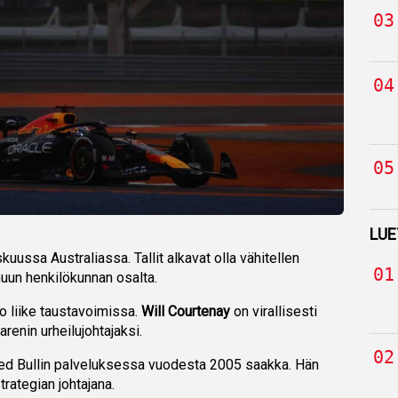
LUE
uussa Australiassa. Tallit alkavat olla vähitellen
uun henkilökunnan osalta.
o liike taustavoimissa.
Will Courtenay
on virallisesti
arenin urheilujohtajaksi.
Red Bullin palveluksessa vuodesta 2005 saakka. Hän
trategian johtajana.