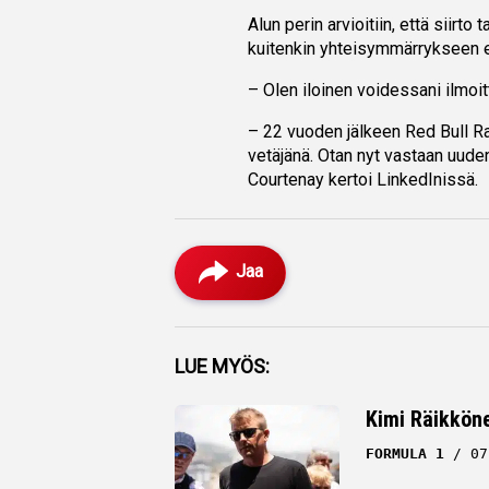
Alun perin arvioitiin, että siirt
kuitenkin yhteisymmärrykseen e
– Olen iloinen voidessani ilmoitt
– 22 vuoden jälkeen Red Bull Rac
vetäjänä. Otan nyt vastaan uuden
Courtenay kertoi LinkedInissä.
Jaa
Facebook
LUE MYÖS:
Twitter
Kimi Räikköne
Whatsapp
FORMULA 1
07