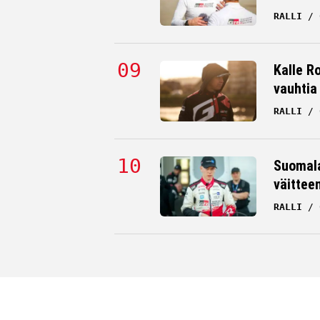
RALLI
Kalle Ro
vauhtia
RALLI
Suomala
väittee
RALLI