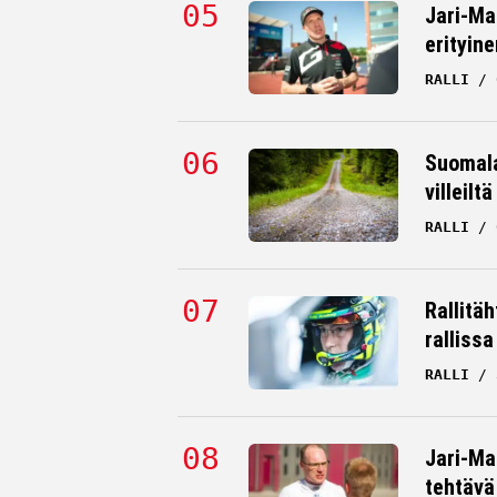
Jari-Ma
erityine
RALLI
Suomala
villeilt
RALLI
Rallitä
rallissa
RALLI
Jari-Mat
tehtävä