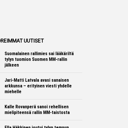
REIMMAT UUTISET
Suomalainen rallimies sai lääkäriltä
tylyn tuomion Suomen MM-rallin
jälkeen
Ralli
Hannu Siltanen
Jari-Matti Latvala avasi sanaisen
arkkunsa – erityinen viesti yhdelle
miehelle
Ralli
Hannu Siltanen
Kalle Rovanperä sanoi rehellisen
mielipiteensä rallin MM-taistosta
Ralli
Hannu Siltanen
Ella Häkkinen joutui tylyn tempun