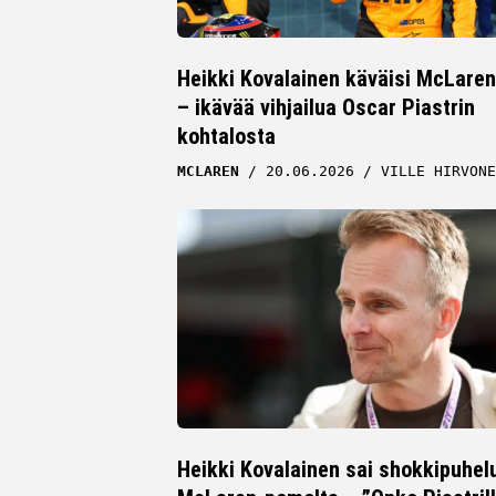
Heikki Kovalainen käväisi McLareni
– ikävää vihjailua Oscar Piastrin
kohtalosta
MCLAREN
20.06.2026
VILLE HIRVONE
Heikki Kovalainen sai shokkipuhel