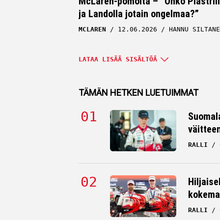
McLaren-pomolta – ”Onko Piastril
ja Landolla jotain ongelmaa?”
MCLAREN
12.06.2026
HANNU SILTANE
LATAA LISÄÄ SISÄLTÖÄ
TÄMÄN HETKEN LUETUIMMAT
Suomala
väittee
RALLI
Ella Häkkinen häikäisevässä isku
Hiljaise
– näin hän kommentoi
kokema
MCLAREN
02.06.2026
VILLE HIRVONE
RALLI