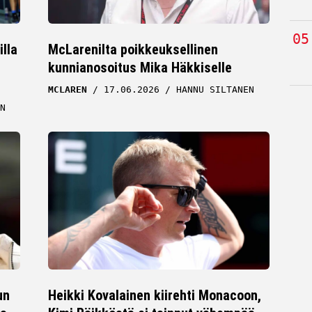
lla
McLarenilta poikkeuksellinen
kunnianosoitus Mika Häkkiselle
MCLAREN
17.06.2026
HANNU SILTANEN
N
un
Heikki Kovalainen kiirehti Monacoon,