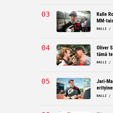
Kalle R
MM-tai
RALLI
Oliver 
tämä te
F1-asiantuntija: Mercedeksen
RALLI
dominanssi päättyy sunnuntaina
MCLAREN
28.04.2026
HANNU SILTANE
Jari-Ma
erityine
RALLI