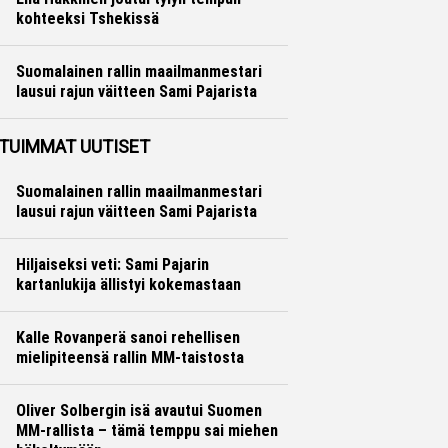
kohteeksi Tshekissä
Formula 1
Ville Hirvonen
Suomalainen rallin maailmanmestari
lausui rajun väitteen Sami Pajarista
Ralli
Hannu Siltanen
TUIMMAT UUTISET
Suomalainen rallin maailmanmestari
lausui rajun väitteen Sami Pajarista
Hiljaiseksi veti: Sami Pajarin
kartanlukija ällistyi kokemastaan
Kalle Rovanperä sanoi rehellisen
mielipiteensä rallin MM-taistosta
Oliver Solbergin isä avautui Suomen
MM-rallista – tämä temppu sai miehen