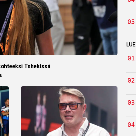
LUE
 kohteeksi Tshekissä
N