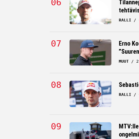
Tilanne
tehtävi
RALLI
Erno Ko
”Suuren
MUUT
2
Sebastie
RALLI
MTV:lle
ongelmi