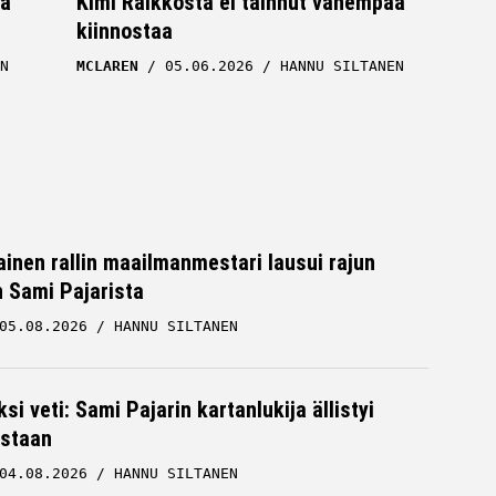
la
Kimi Räikköstä ei tainnut vähempää
kiinnostaa
N
MCLAREN
05.06.2026
HANNU SILTANEN
inen rallin maailmanmestari lausui rajun
n Sami Pajarista
05.08.2026
HANNU SILTANEN
ssa
McLarenin mestarikuski saanut
ksi veti: Sami Pajarin kartanlukija ällistyi
tarpeekseen – harkitsee lähtöä
staan
N
MCLAREN
05.05.2026
HANNU SILTANEN
04.08.2026
HANNU SILTANEN