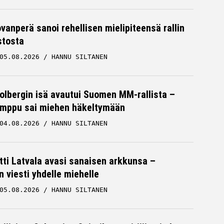
ovanperä sanoi rehellisen mielipiteensä rallin
stosta
05.08.2026
HANNU SILTANEN
Solbergin isä avautui Suomen MM-rallista –
mppu sai miehen häkeltymään
McLarenilta merkittävä kehitysaskel
04.08.2026
HANNU SILTANEN
– ”Täysin uusi auto”
N
MCLAREN
24.04.2026
HANNU SILTANEN
tti Latvala avasi sanaisen arkkunsa –
n viesti yhdelle miehelle
05.08.2026
HANNU SILTANEN