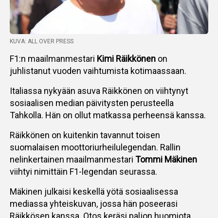
KUVA: ALL OVER PRESS
F1:n maailmanmestari
Kimi Räikkönen
on
juhlistanut vuoden vaihtumista kotimaassaan.
Italiassa nykyään asuva Räikkönen on viihtynyt
sosiaalisen median päivitysten perusteella
Tahkolla. Hän on ollut matkassa perheensä kanssa.
Räikkönen on kuitenkin tavannut toisen
suomalaisen moottoriurheilulegendan. Rallin
nelinkertainen maailmanmestari
Tommi Mäkinen
viihtyi nimittäin F1-legendan seurassa.
Mäkinen julkaisi keskellä yötä sosiaalisessa
mediassa yhteiskuvan, jossa hän poseerasi
Räikkösen kanssa. Otos keräsi paljon huomiota.