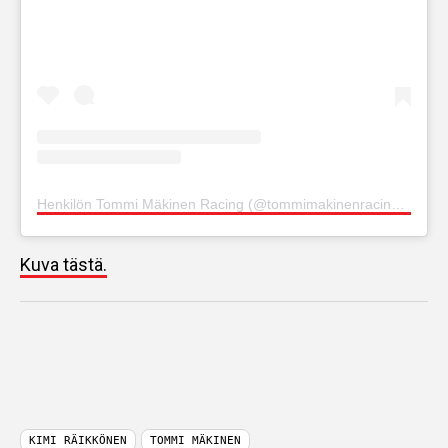
Henkilön Tommi Mäkinen Racing (@tommimakinenracing) jakama julkaisu
Kuva tästä.
KIMI RÄIKKÖNEN
TOMMI MÄKINEN