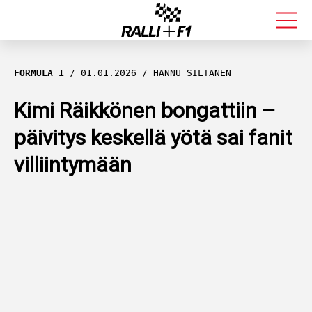
FORMULA 1
FORMULA 1
01.01.2026
HANNU SILTANEN
RALLI
Kimi Räikkönen bongattiin –
päivitys keskellä yötä sai fanit
KALLE ROVANPERÄ
villiintymään
VALTTERI BOTTAS
MUUT