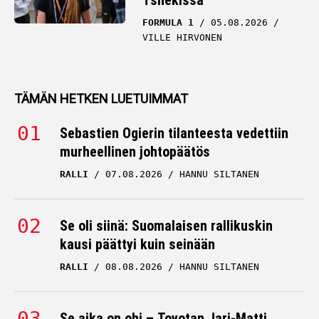
Tshekissä
FORMULA 1
05.08.2026
VILLE HIRVONEN
TÄMÄN HETKEN LUETUIMMAT
Sebastien Ogierin tilanteesta vedettiin
murheellinen johtopäätös
RALLI
07.08.2026
HANNU SILTANEN
Se oli siinä: Suomalaisen rallikuskin
kausi päättyi kuin seinään
RALLI
08.08.2026
HANNU SILTANEN
Se aika on ohi – Toyotan Jari-Matti