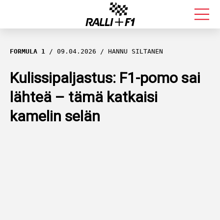
FORMULA 1
FORMULA 1
09.04.2026
HANNU SILTANEN
RALLI
Kulissipaljastus: F1-pomo sai
lähteä – tämä katkaisi
KALLE ROVANPERÄ
kamelin selän
VALTTERI BOTTAS
MUUT