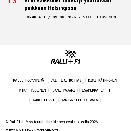
Kimi Räikkönen ilmestyi yllättävään
paikkaan Helsingissä
FORMULA 1
09.08.2026
VILLE HIRVONEN
KALLE ROVANPERÄ
VALTTERI BOTTAS
KIMI RÄIKKÖNEN
MIKA HÄKKINEN
SAMI PAJARI
ESAPEKKA LAPPI
JANNI HUSSI
JARI-MATTI LATVALA
© RalliF1.fi - Moottoriurheilua kiinnostavalla otteella 2026
TIETOA MEISTÄ
/
KÄYTTÖEHDOT