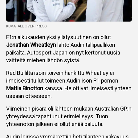
KUVA: ALL OVER PRESS
F1:n alkukauden yksi yllätysuutinen on ollut
Jonathan Wheatleyn
lähtö Audin tallipäällikön
paikalta. Autosport Japan on nyt kertonut uusia
väitteitä miehen lähdön syistä.
Red Bullilta isoin toivein hankittu Wheatley ei
ilmeisesti tullut toimeen Audin ison F1-pomon
Mattia Binotton
kanssa. He ottivat ilmeisesti yhteen
useaan otteeseen.
Viimeinen pisara oli lähteen mukaan Australian GP:n
yhteydessä tapahtunut erimielisyys. Tuon
yhteenoton jälkeen ei ollut enää paluuta.
Audin leirissä ymmärrettiin heti tilanteen vakavuus.