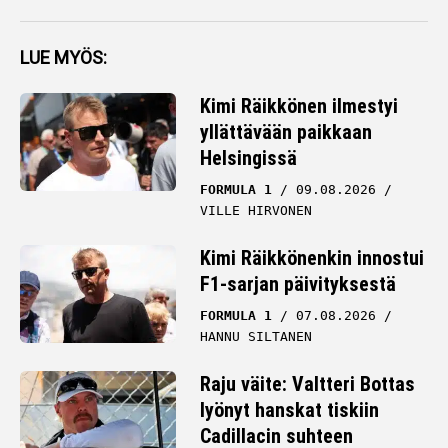
LUE MYÖS:
Kimi Räikkönen ilmestyi
yllättävään paikkaan
Helsingissä
FORMULA 1
09.08.2026
VILLE HIRVONEN
Kimi Räikkönenkin innostui
F1-sarjan päivityksestä
FORMULA 1
07.08.2026
HANNU SILTANEN
Raju väite: Valtteri Bottas
lyönyt hanskat tiskiin
Cadillacin suhteen