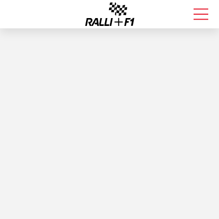
FORMULA 1
RALLI
KALLE ROVANPERÄ
VALTTERI BOTTAS
MUUT