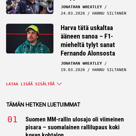
JONATHAN WHEATLEY
24.03.2026
HANNU SILTANEN
Harva tätä uskaltaa
ääneen sanoa – F1-
mieheltä tylyt sanat
Fernando Alonsosta
JONATHAN WHEATLEY
19.03.2026
HANNU SILTANEN
Entiseltä Red Bull -
LATAA LISÄÄ SISÄLTÖÄ
pomolta karua vihjailua
Max Verstappenista
TÄMÄN HETKEN LUETUIMMAT
JONATHAN WHEATLEY
17.03.2026
HANNU SILTANEN
Suomen MM-rallin ulosajo oli viimeinen
pisara – suomalainen rallilupaus koki
kovan kohtalon