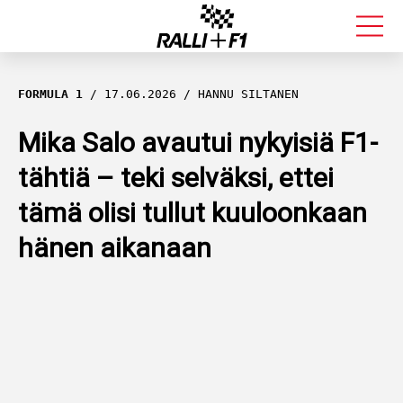
FORMULA 1
FORMULA 1
17.06.2026
HANNU SILTANEN
RALLI
Mika Salo avautui nykyisiä F1-
tähtiä – teki selväksi, ettei
KALLE ROVANPERÄ
tämä olisi tullut kuuloonkaan
VALTTERI BOTTAS
hänen aikanaan
MUUT