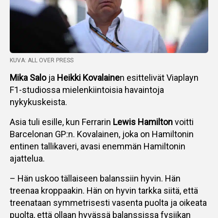
KUVA: ALL OVER PRESS
Mika Salo
ja
Heikki Kovalaine
n esittelivät Viaplayn
F1-studiossa mielenkiintoisia havaintoja
nykykuskeista.
Asia tuli esille, kun Ferrarin
Lewis Hamilton
voitti
Barcelonan GP:n. Kovalainen, joka on Hamiltonin
entinen tallikaveri, avasi enemmän Hamiltonin
ajattelua.
– Hän uskoo tällaiseen balanssiin hyvin. Hän
treenaa kroppaakin. Hän on hyvin tarkka siitä, että
treenataan symmetrisesti vasenta puolta ja oikeata
puolta, että ollaan hyvässä balanssissa fysiikan