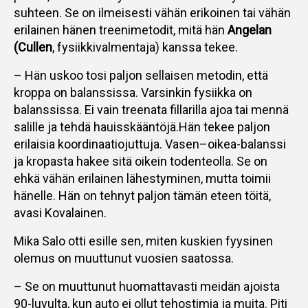
suhteen. Se on ilmeisesti vähän erikoinen tai vähän
erilainen hänen treenimetodit, mitä hän
Angelan
(Cullen
, fysiikkivalmentaja) kanssa tekee.
– Hän uskoo tosi paljon sellaisen metodin, että
kroppa on balanssissa. Varsinkin fysiikka on
balanssissa. Ei vain treenata fillarilla ajoa tai mennä
salille ja tehdä hauisskääntöjä.Hän tekee paljon
erilaisia koordinaatiojuttuja. Vasen–oikea-balanssi
ja kropasta hakee sitä oikein todenteolla. Se on
ehkä vähän erilainen lähestyminen, mutta toimii
hänelle. Hän on tehnyt paljon tämän eteen töitä,
avasi Kovalainen.
Mika Salo otti esille sen, miten kuskien fyysinen
olemus on muuttunut vuosien saatossa.
– Se on muuttunut huomattavasti meidän ajoista
90-luvulta, kun auto ei ollut tehostimia ja muita. Piti