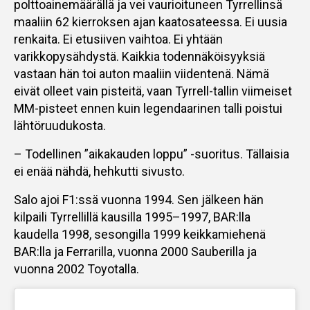
polttoainemäärällä ja vei vaurioituneen Tyrrellinsä
maaliin 62 kierroksen ajan kaatosateessa. Ei uusia
renkaita. Ei etusiiven vaihtoa. Ei yhtään
varikkopysähdystä. Kaikkia todennäköisyyksiä
vastaan hän toi auton maaliin viidentenä. Nämä
eivät olleet vain pisteitä, vaan Tyrrell-tallin viimeiset
MM-pisteet ennen kuin legendaarinen talli poistui
lähtöruudukosta.
– Todellinen ”aikakauden loppu” -suoritus. Tällaisia
ei enää nähdä, hehkutti sivusto.
Salo ajoi F1:ssä vuonna 1994. Sen jälkeen hän
kilpaili Tyrrellillä kausilla 1995–1997, BAR:lla
kaudella 1998, sesongilla 1999 keikkamiehenä
BAR:lla ja Ferrarilla, vuonna 2000 Sauberilla ja
vuonna 2002 Toyotalla.