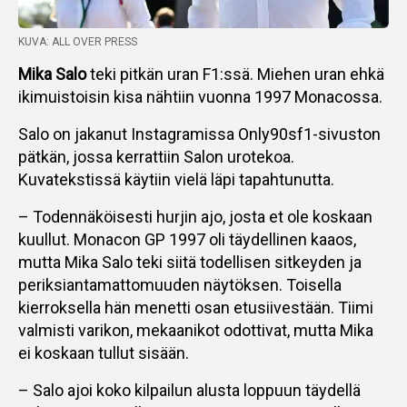
KUVA: ALL OVER PRESS
Mika Salo
teki pitkän uran F1:ssä. Miehen uran ehkä
ikimuistoisin kisa nähtiin vuonna 1997 Monacossa.
Salo on jakanut Instagramissa Only90sf1-sivuston
pätkän, jossa kerrattiin Salon urotekoa.
Kuvatekstissä käytiin vielä läpi tapahtunutta.
– Todennäköisesti hurjin ajo, josta et ole koskaan
kuullut. Monacon GP 1997 oli täydellinen kaaos,
mutta Mika Salo teki siitä todellisen sitkeyden ja
periksiantamattomuuden näytöksen. Toisella
kierroksella hän menetti osan etusiivestään. Tiimi
valmisti varikon, mekaanikot odottivat, mutta Mika
ei koskaan tullut sisään.
– Salo ajoi koko kilpailun alusta loppuun täydellä