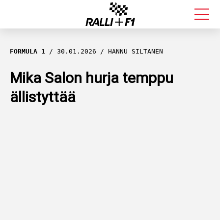
FORMULA 1
FORMULA 1
30.01.2026
HANNU SILTANEN
RALLI
Mika Salon hurja temppu
ällistyttää
KALLE ROVANPERÄ
VALTTERI BOTTAS
MUUT