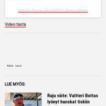
Henkilön Barney (@only90sf1) jakama julkaisu
Video tästä
.
MIKA SALO
LUE MYÖS:
Raju väite: Valtteri Bottas
lyönyt hanskat tiskiin