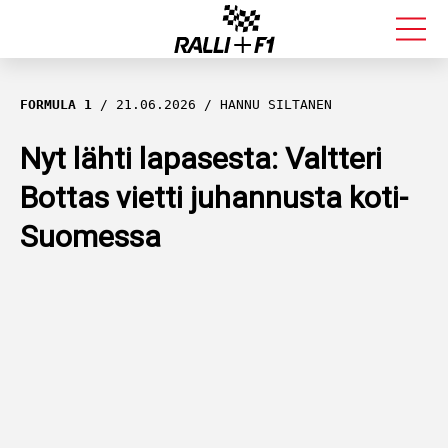
FORMULA 1
FORMULA 1
21.06.2026
HANNU SILTANEN
RALLI
Nyt lähti lapasesta: Valtteri
Bottas vietti juhannusta koti-
KALLE ROVANPERÄ
Suomessa
VALTTERI BOTTAS
MUUT