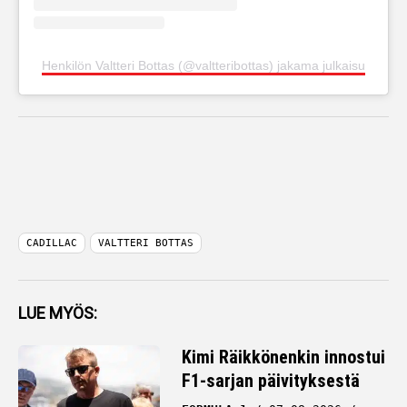
Henkilön Valtteri Bottas (@valtteribottas) jakama julkaisu
CADILLAC
VALTTERI BOTTAS
LUE MYÖS:
Kimi Räikkönenkin innostui
F1-sarjan päivityksestä