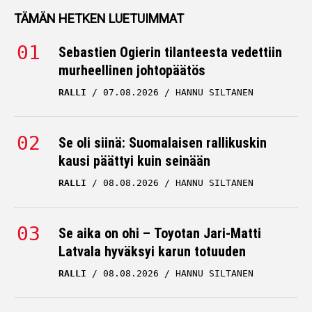
TÄMÄN HETKEN LUETUIMMAT
Sebastien Ogierin tilanteesta vedettiin
murheellinen johtopäätös
RALLI
07.08.2026
HANNU SILTANEN
Se oli siinä: Suomalaisen rallikuskin
kausi päättyi kuin seinään
RALLI
08.08.2026
HANNU SILTANEN
Se aika on ohi – Toyotan Jari-Matti
Latvala hyväksyi karun totuuden
RALLI
08.08.2026
HANNU SILTANEN