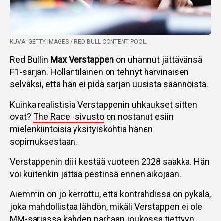
KUVA: GETTY IMAGES / RED BULL CONTENT POOL.
Red Bullin
Max Verstappen
on uhannut jättävänsä
F1-sarjan. Hollantilainen on tehnyt harvinaisen
selväksi, että hän ei pidä sarjan uusista säännöistä.
Kuinka realistisia Verstappenin uhkaukset sitten
ovat?
The Race -sivusto
on nostanut esiin
mielenkiintoisia yksityiskohtia hänen
sopimuksestaan.
Verstappenin diili kestää vuoteen 2028 saakka. Hän
voi kuitenkin jättää pestinsä ennen aikojaan.
Aiemmin on jo kerrottu, että kontrahdissa on pykälä,
joka mahdollistaa lähdön, mikäli Verstappen ei ole
MM-sarjassa kahden parhaan joukossa tiettyyn