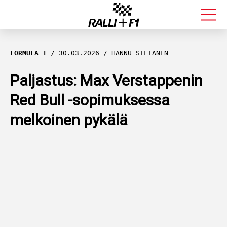
FORMULA 1
FORMULA 1
30.03.2026
HANNU SILTANEN
RALLI
Paljastus: Max Verstappenin
Red Bull -sopimuksessa
KALLE ROVANPERÄ
melkoinen pykälä
VALTTERI BOTTAS
MUUT