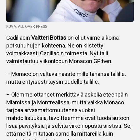
KUVA: ALL OVER PRESS
Cadillacin
Valtteri Bottas
on ollut viime aikoina
potkuhuhujen kohteena. Ne on kiistetty
voimakkaasti Cadillacin toimesta. Nyt talli
valmistautuu viikonlopun Monacon GP:hen.
– Monaco on valtava haaste mille tahansa tallille,
mutta erityisesti täysin uudelle tallille.
– Olemme ottaneet merkittäviä askelia eteenpäin
Miamissa ja Montrealissa, mutta vaikka Monaco
tarjoaa arvaamattomuutensa vuoksi
mahdollisuuksia, tavoitteemme ovat tuoda autoon
lisää päivityksiä ja selvitä viikonlopusta siististi. Se,
että meitä mitataan samoilla mittareilla kuin