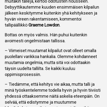
muitakin talleja, kertoo odotusten nousseen.
Debyyttikautemme kuuden ensimmäisen kilpailun
jälkeen keskitymme kuitenkin yhä kehitykseen ja
hyvän vireen rakentamiseen, kommentoi
tallipäällikkö
Graeme Lowdon
.
Bottas on myös valmis. Hän puhui kuitenkin
avoimesti ongelmistaan tallissa.
– Viimeiset muutamat kilpailut ovat olleet omalla
puolellani varikkoa hankalia. Olemme kohdanneet
muutamia ongelmia, mutta sitä voi odottaakin
täysin uudelta tallilta. Se kaikki kuuluu
oppimisprosessiin.
– Tiedämme, että kehitys vie aikaa, mutta talli ja
minä työskentelemme todella hyvin ja hyvin tiiviisti
yhdessä ottaaksemme näitä askelia eteenpäin. On
selvää, että edistymme ja muutumme