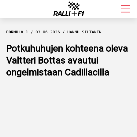
FORMULA 1
FORMULA 1
03.06.2026
HANNU SILTANEN
RALLI
Potkuhuhujen kohteena oleva
Valtteri Bottas avautui
KALLE ROVANPERÄ
ongelmistaan Cadillacilla
VALTTERI BOTTAS
MUUT