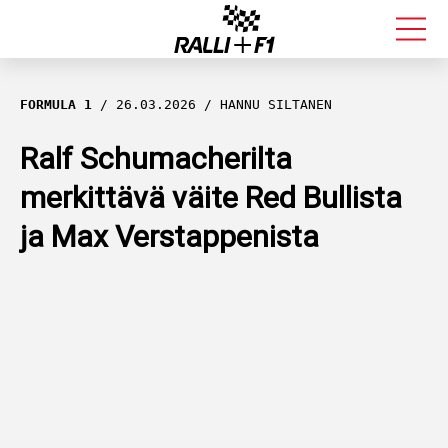
FORMULA 1
FORMULA 1
26.03.2026
HANNU SILTANEN
RALLI
Ralf Schumacherilta
merkittävä väite Red Bullista
KALLE ROVANPERÄ
ja Max Verstappenista
VALTTERI BOTTAS
MUUT