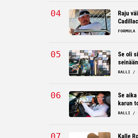
Raju väi
Cadilla
FORMULA 
Se oli s
seinään
RALLI
Se aika
karun t
RALLI
Kalle Ro