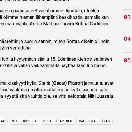
tena parantaneet vauhtiamme. Ajoittain, etenkin
 että olimme hieman lähempänä keskikastia, samalla kun
n marginaalin Aston Martiniin, arvioi Bottas Cadillacin
teltiin jo suorin sanoin, miten Bottas oikein oli noin
eziin
verrattuna.
 tuolla hyytymään sijalla 18. Edellinen kierros sellaisen
rezillä ja vähän vaikeammalta näyttää taas tuo meno,
mä kisakyyti kyllä. Sieltä (
Oscar) Piastrit
ja muut tulevat
an varikolla on oltu, mutta ero on kyllä liian iso taas
a syystä sitä vauhtia ole, selvitti selostaja
Niki Juusela
.
LAC
NIKI JUUSELA
OSSI OIKARINEN
VALTTERI BOTTAS