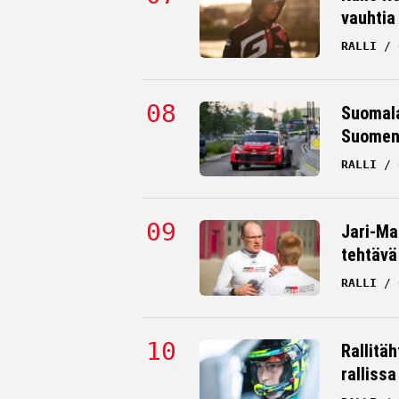
vauhtia
RALLI
Suomala
Suomen 
RALLI
Jari-Mat
tehtävä
RALLI
Rallitä
rallissa