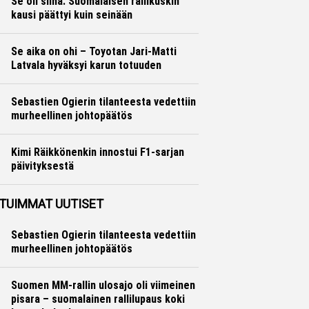
Se oli siinä: Suomalaisen rallikuskin
kausi päättyi kuin seinään
Ralli
Hannu Siltanen
Se aika on ohi – Toyotan Jari-Matti
Latvala hyväksyi karun totuuden
Ralli
Hannu Siltanen
Sebastien Ogierin tilanteesta vedettiin
murheellinen johtopäätös
Ralli
Hannu Siltanen
Kimi Räikkönenkin innostui F1-sarjan
päivityksestä
Formula 1
Hannu Siltanen
TUIMMAT UUTISET
Sebastien Ogierin tilanteesta vedettiin
murheellinen johtopäätös
Suomen MM-rallin ulosajo oli viimeinen
pisara – suomalainen rallilupaus koki