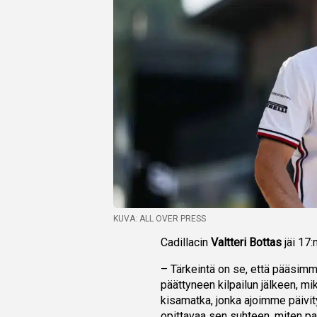
KUVA: ALL OVER PRESS
Cadillacin
Valtteri Bottas
jäi 17:
– Tärkeintä on se, että pääsi
päättyneen kilpailun jälkeen, m
kisamatka, jonka ajoimme päivi
opittavaa sen suhteen, miten pa