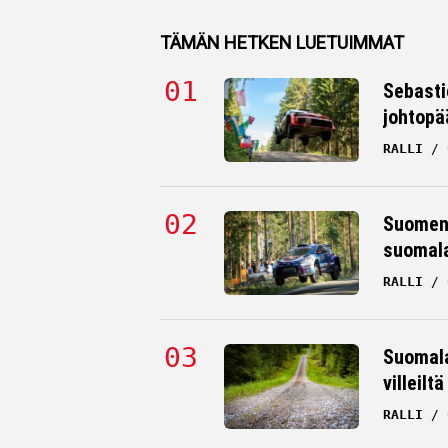
TÄMÄN HETKEN LUETUIMMAT
Sebasti
johtopä
RALLI
Suomen 
suomala
RALLI
Suomala
villeilt
RALLI