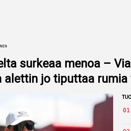
NEN
selta surkeaa menoa – Vi
alettin jo tiputtaa rumia
TUO