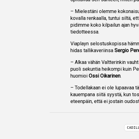
– Mielestäni olemme kokonaisuu
kovalla renkaalla, tuntui siltä,
pidimme koko kilpailun ajan hyvä
tiedotteessa.
Viaplayn selostuskopissa hämmäs
hidas tallikaveriinsa
Sergio Per
– Alkaa vähän Valtterinkin vauhti
puoli sekuntia heikompi kuin Pe
huomioi
Ossi Oikarinen
.
– Todellakaan ei ole lupaavaa tä
kauempana siitä syystä, kun tosia
eteenpäin, että ei jostain oudost
CADIL