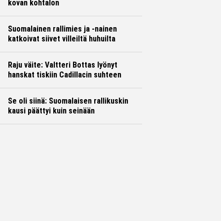
kovan kohtalon
Suomalainen rallimies ja -nainen
katkoivat siivet villeiltä huhuilta
Raju väite: Valtteri Bottas lyönyt
hanskat tiskiin Cadillacin suhteen
Se oli siinä: Suomalaisen rallikuskin
kausi päättyi kuin seinään