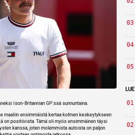
LUE
nneksi Ison-Britannian GP:ssä sunnuntaina.
mme maaliin ensimmäistä kertaa kolmen keskeytykseen
ikä on positiivista. Tämä oli myös ensimmäinen täysi
tysten kanssa, joten molemmista autoista on paljon
kettia voidaan optimoida jatkossa.