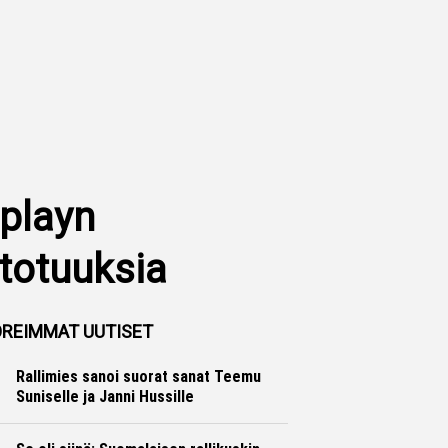
aplayn
 totuuksia
REIMMAT UUTISET
Rallimies sanoi suorat sanat Teemu
Suniselle ja Janni Hussille
Ralli
Hannu Siltanen