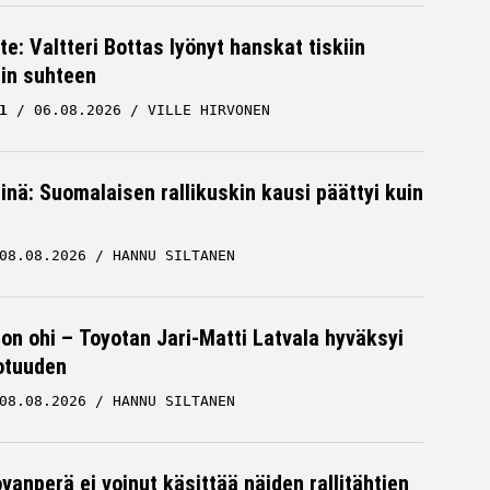
te: Valtteri Bottas lyönyt hanskat tiskiin
cin suhteen
1
06.08.2026
VILLE HIRVONEN
iinä: Suomalaisen rallikuskin kausi päättyi kuin
08.08.2026
HANNU SILTANEN
 on ohi – Toyotan Jari-Matti Latvala hyväksyi
otuuden
08.08.2026
HANNU SILTANEN
vanperä ei voinut käsittää näiden rallitähtien