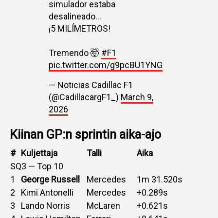
simulador estaba
desalineado…
¡5 MILÍMETROS!
Tremendo 🤯
#F1
pic.twitter.com/g9pcBU1YNG
— Noticias Cadillac F1
(@CadillacargF1_)
March 9,
2026
Kiinan GP:n sprintin aika-ajo
#
Kuljettaja
Talli
Aika
SQ3 — Top 10
1
George Russell
Mercedes
1m 31.520s
2
Kimi Antonelli
Mercedes
+0.289s
3
Lando Norris
McLaren
+0.621s