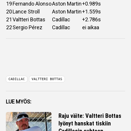
19
Fernando Alonso
Aston Martin
+0.989s
20
Lance Stroll
Aston Martin
+1.559s
21
Valtteri Bottas
Cadillac
+2.786s
22
Sergio Pérez
Cadillac
ei aikaa
CADILLAC
VALTTERI BOTTAS
LUE MYÖS:
Raju väite: Valtteri Bottas
lyönyt hanskat tiskiin