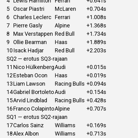
4
Lewis Hamilton
Ferrari
+0.641s
5
Oscar Piastri
McLaren
+0.704s
6
Charles Leclerc
Ferrari
+1.008s
7
Pierre Gasly
Alpine
+1.368s
8
Max Verstappen
Red Bull
+1.734s
9
Ollie Bearman
Haas
+1.889s
10
Isack Hadjar
Red Bull
+2.203s
SQ2 — erotus SQ3-rajaan
11
Nico Hülkenberg
Audi
+0.015s
12
Esteban Ocon
Haas
+0.019s
13
Liam Lawson
Racing Bulls
+0.094s
14
Gabriel Bortoleto
Audi
+0.154s
15
Arvid Lindblad
Racing Bulls
+0.428s
16
Franco Colapinto
Alpine
+0.707s
SQ1 — erotus SQ2-rajaan
17
Carlos Sainz
Williams
+0.169s
18
Alex Albon
Williams
+0.713s