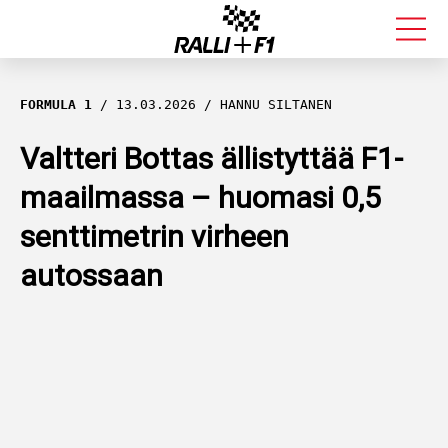
FORMULA 1
FORMULA 1
13.03.2026
HANNU SILTANEN
RALLI
Valtteri Bottas ällistyttää F1-
maailmassa – huomasi 0,5
KALLE ROVANPERÄ
senttimetrin virheen
VALTTERI BOTTAS
autossaan
MUUT