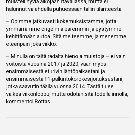
muisteli hyviä aikojaan Itävallassa, mutta ei
halunnut valehdella puhuessaan tallin tilanteesta.
– Opimme jatkuvasti kokemuksistamme, jotta
ymmärrämme ongelmia paremmin ja pystymme
kehittämään autoa. Sitä me teemme, ja menemme
eteenpäin joka viikko.
– Minulla on tältä radalta hienoja muistoja – ei vain
voitoista vuosina 2017 ja 2020, vaan myös
ensimmäisestä eturivin lähtöpaikastani ja
ensimmäisestä F1-palkintokorokesijoituksestani,
jotka saavutin täällä vuonna 2014. Tästä tulee
vaikea viikonloppu, mutta odotan sitä todella innolla,
kommentoi Bottas.