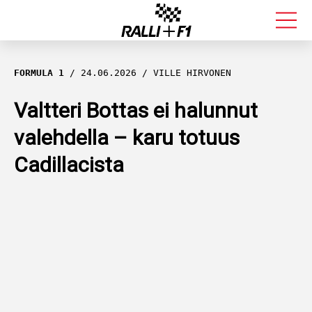
FORMULA 1
FORMULA 1
24.06.2026
VILLE HIRVONEN
RALLI
Valtteri Bottas ei halunnut
valehdella – karu totuus
KALLE ROVANPERÄ
Cadillacista
VALTTERI BOTTAS
MUUT