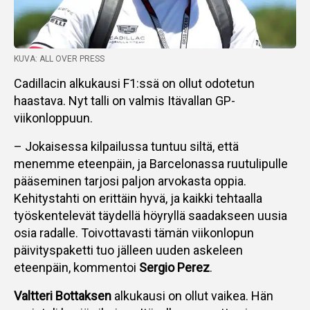
KUVA: ALL OVER PRESS
Cadillacin alkukausi F1:ssä on ollut odotetun
haastava. Nyt talli on valmis Itävallan GP-
viikonloppuun.
– Jokaisessa kilpailussa tuntuu siltä, että
menemme eteenpäin, ja Barcelonassa ruutulipulle
pääseminen tarjosi paljon arvokasta oppia.
Kehitystahti on erittäin hyvä, ja kaikki tehtaalla
työskentelevät täydellä höyryllä saadakseen uusia
osia radalle. Toivottavasti tämän viikonlopun
päivityspaketti tuo jälleen uuden askeleen
eteenpäin, kommentoi
Sergio Perez
.
Valtteri Bottaksen
alkukausi on ollut vaikea. Hän