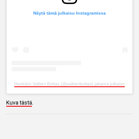
Näytä tämä julkaisu Instagramissa
Henkilön Valtteri Bottas (@valtteribottas) jakama julkaisu
Kuva tästä
.