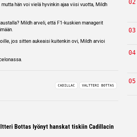
, mutta hän voi vielä hyvinkin ajaa viisi vuotta, Mildh
austalla? Mildh arveli, että F1-kuskien managerit
imään.
lle, jos sitten aukeaisi kuitenkin ovi, Mildh arvioi
rcelonassa.
CADILLAC
VALTTERI BOTTAS
ltteri Bottas lyönyt hanskat tiskiin Cadillacin