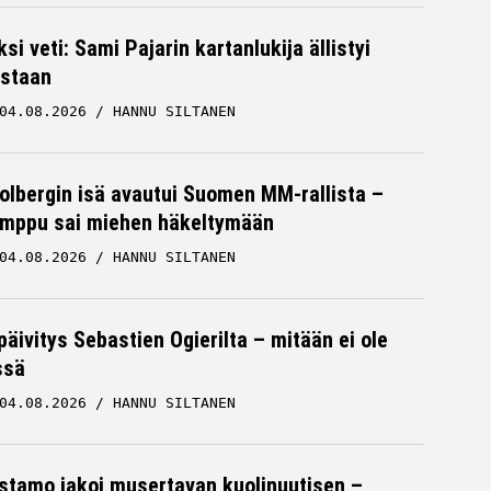
ksi veti: Sami Pajarin kartanlukija ällistyi
staan
04.08.2026
HANNU SILTANEN
Solbergin isä avautui Suomen MM-rallista –
mppu sai miehen häkeltymään
04.08.2026
HANNU SILTANEN
päivitys Sebastien Ogierilta – mitään ei ole
ssä
04.08.2026
HANNU SILTANEN
stamo jakoi musertavan kuolinuutisen –