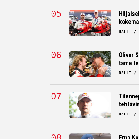
Hiljaise
kokema
RALLI
Oliver 
tämä te
RALLI
Tilanne
tehtävi
RALLI
Erno Ko