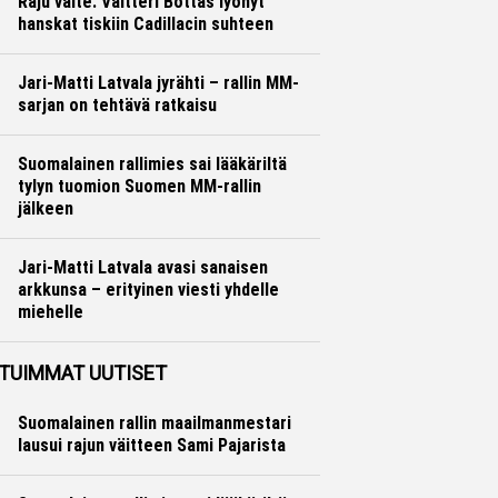
Raju väite: Valtteri Bottas lyönyt
hanskat tiskiin Cadillacin suhteen
Formula 1
Ville Hirvonen
Jari-Matti Latvala jyrähti – rallin MM-
sarjan on tehtävä ratkaisu
Ralli
Hannu Siltanen
Suomalainen rallimies sai lääkäriltä
tylyn tuomion Suomen MM-rallin
jälkeen
Ralli
Hannu Siltanen
Jari-Matti Latvala avasi sanaisen
arkkunsa – erityinen viesti yhdelle
miehelle
Ralli
Hannu Siltanen
TUIMMAT UUTISET
Suomalainen rallin maailmanmestari
lausui rajun väitteen Sami Pajarista