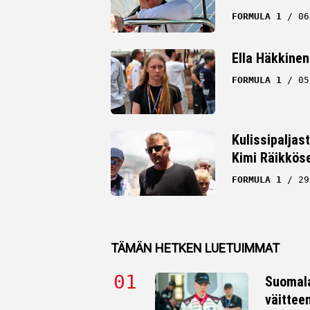
FORMULA 1
06
Ella Häkkinen
FORMULA 1
05
Kulissipaljas
Kimi Räikkös
FORMULA 1
29
TÄMÄN HETKEN LUETUIMMAT
Suomala
väittee