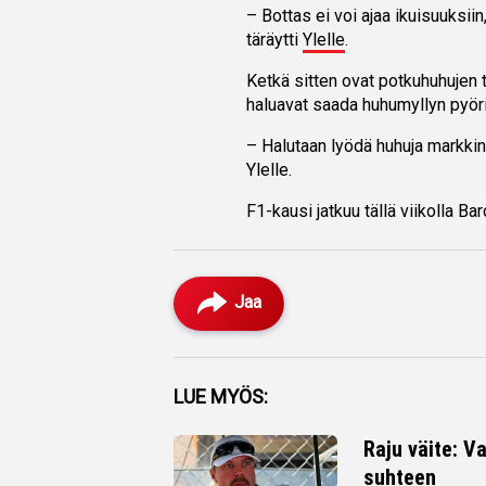
– Bottas ei voi ajaa ikuisuuksiin
täräytti
Ylelle
.
Ketkä sitten ovat potkuhuhujen t
haluavat saada huhumyllyn pyör
– Halutaan lyödä huhuja markkinoi
Ylelle.
F1-kausi jatkuu tällä viikolla Ba
Jaa
Facebook
LUE MYÖS:
Twitter
Raju väite: Va
suhteen
Whatsapp