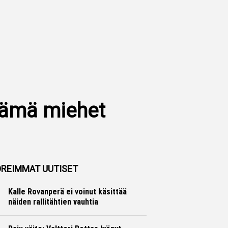
 nämä miehet
REIMMAT UUTISET
Kalle Rovanperä ei voinut käsittää
näiden rallitähtien vauhtia
Ralli
Hannu Siltanen