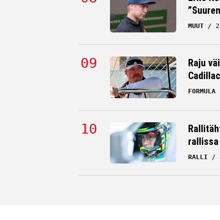
”Suuren
MUUT
2
Raju väi
Cadilla
FORMULA 
Rallitä
rallissa
RALLI