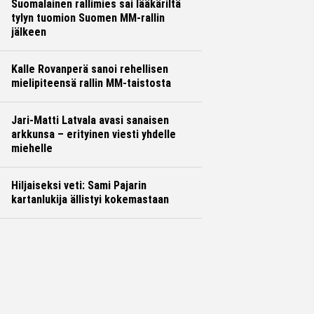
Suomalainen rallimies sai lääkäriltä
tylyn tuomion Suomen MM-rallin
jälkeen
Kalle Rovanperä sanoi rehellisen
mielipiteensä rallin MM-taistosta
Jari-Matti Latvala avasi sanaisen
arkkunsa – erityinen viesti yhdelle
miehelle
Hiljaiseksi veti: Sami Pajarin
kartanlukija ällistyi kokemastaan