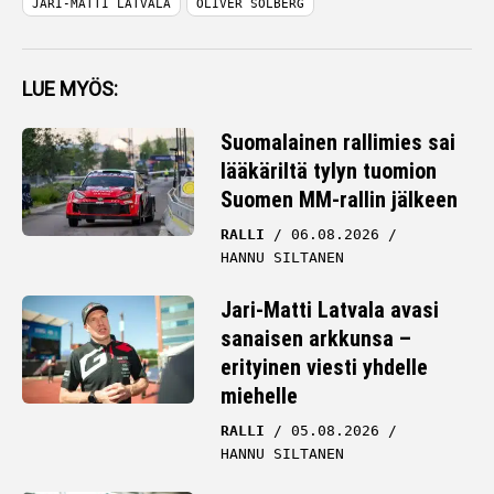
JARI-MATTI LATVALA
OLIVER SOLBERG
LUE MYÖS:
Suomalainen rallimies sai
lääkäriltä tylyn tuomion
Suomen MM-rallin jälkeen
RALLI
06.08.2026
HANNU SILTANEN
Jari-Matti Latvala avasi
sanaisen arkkunsa –
erityinen viesti yhdelle
miehelle
RALLI
05.08.2026
HANNU SILTANEN