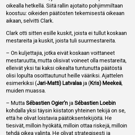
oikealla hetkellä. Siitä rallin ajotaito pohjimmiltaan
koostuu: oikeiden päätösten tekemisestä oikeaan
aikaan, selvitti Clark.
Clark otti sitten esille kuskit, joista ei tullut koskaan
mestareita ja kuskit, joista tuli suurmestareita.
– On kuljettajia, jotka eivät koskaan voittaneet
mestaruutta, mutta olisivat voineet olla mestareita,
elleivät yksi tai kaksi oikealta tuntunutta päätöstä
olisi lopulta osoittautunut heille vääriksi. Ajattelen
esimerkiksi (
Jari-Matti) Latvalaa
ja (
Kris) Meekeä
,
muiden muassa.
– Mutta
Sébastien Ogier’n
ja
Sébastien Loebin
kohdalla yksi täysin kiistaton yhteinen tekijä on se,
että he olivat loistavia päätöksentekijöitä. He
tiesivät, milloin hyökätä, milloin ottaa riskejä, milloin
tehdä oikea valinta. He olivat strategisesti ja