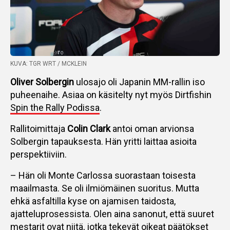
KUVA: TGR WRT / MCKLEIN
Oliver Solbergin
ulosajo oli Japanin MM-rallin iso
puheenaihe. Asiaa on käsitelty nyt myös Dirtfishin
Spin the Rally Podissa
.
Rallitoimittaja
Colin Clark
antoi oman arvionsa
Solbergin tapauksesta. Hän yritti laittaa asioita
perspektiiviin.
– Hän oli Monte Carlossa suorastaan toisesta
maailmasta. Se oli ilmiömäinen suoritus. Mutta
ehkä asfaltilla kyse on ajamisen taidosta,
ajatteluprosessista. Olen aina sanonut, että suuret
mestarit ovat niitä, jotka tekevät oikeat päätökset