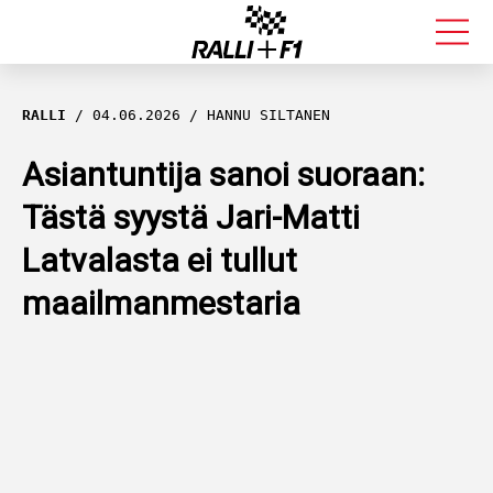
FORMULA 1
RALLI
04.06.2026
HANNU SILTANEN
RALLI
Asiantuntija sanoi suoraan:
Tästä syystä Jari-Matti
KALLE ROVANPERÄ
Latvalasta ei tullut
VALTTERI BOTTAS
maailmanmestaria
MUUT