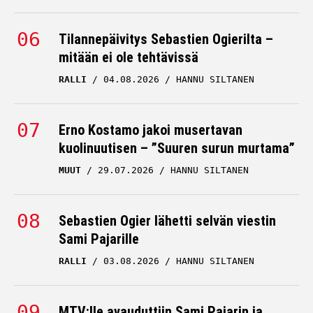
Tilannepäivitys Sebastien Ogierilta –
mitään ei ole tehtävissä
RALLI
04.08.2026
HANNU SILTANEN
Erno Kostamo jakoi musertavan
kuolinuutisen – ”Suuren surun murtama”
MUUT
29.07.2026
HANNU SILTANEN
Sebastien Ogier lähetti selvän viestin
Sami Pajarille
RALLI
03.08.2026
HANNU SILTANEN
MTV:lle avauduttiin Sami Pajarin ja