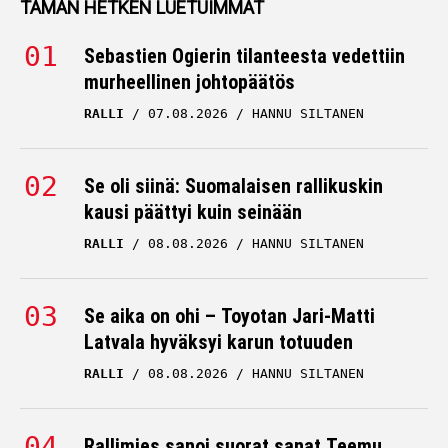
TÄMÄN HETKEN LUETUIMMAT
Sebastien Ogierin tilanteesta vedettiin
murheellinen johtopäätös
RALLI
07.08.2026
HANNU SILTANEN
Se oli siinä: Suomalaisen rallikuskin
kausi päättyi kuin seinään
RALLI
08.08.2026
HANNU SILTANEN
Se aika on ohi – Toyotan Jari-Matti
Latvala hyväksyi karun totuuden
RALLI
08.08.2026
HANNU SILTANEN
Rallimies sanoi suorat sanat Teemu