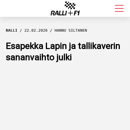
FORMULA 1
RALLI
22.02.2026
HANNU SILTANEN
RALLI
Esapekka Lapin ja tallikaverin
sananvaihto julki
KALLE ROVANPERÄ
VALTTERI BOTTAS
MUUT