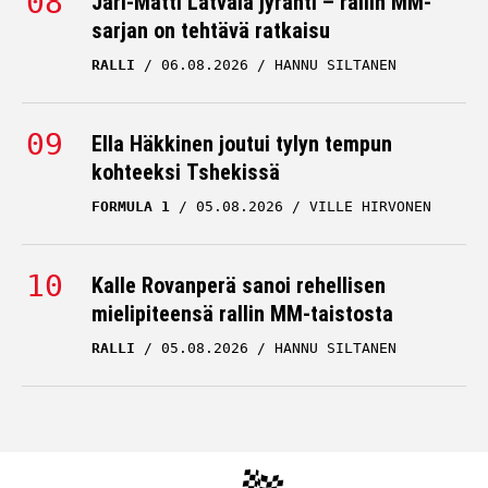
Jari-Matti Latvala jyrähti – rallin MM-
sarjan on tehtävä ratkaisu
RALLI
06.08.2026
HANNU SILTANEN
Ella Häkkinen joutui tylyn tempun
kohteeksi Tshekissä
FORMULA 1
05.08.2026
VILLE HIRVONEN
Kalle Rovanperä sanoi rehellisen
mielipiteensä rallin MM-taistosta
RALLI
05.08.2026
HANNU SILTANEN