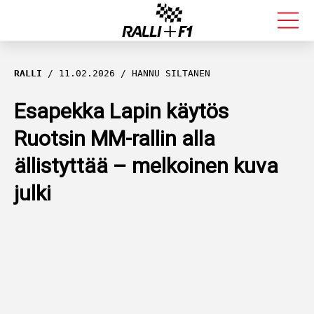
FORMULA 1
RALLI
11.02.2026
HANNU SILTANEN
RALLI
Esapekka Lapin käytös
Ruotsin MM-rallin alla
KALLE ROVANPERÄ
ällistyttää – melkoinen kuva
VALTTERI BOTTAS
julki
MUUT