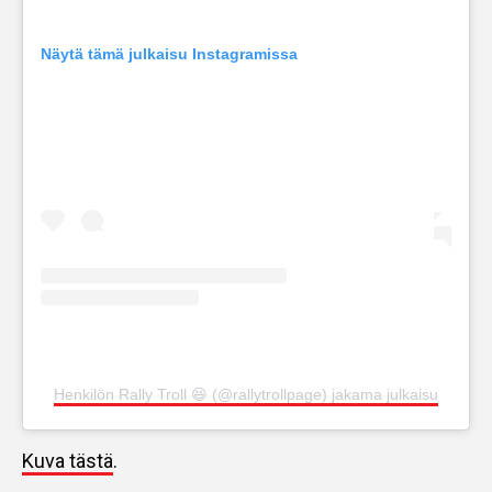
Näytä tämä julkaisu Instagramissa
Henkilön Rally Troll 😆 (@rallytrollpage) jakama julkaisu
Kuva tästä
.