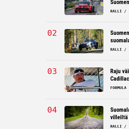
Suomen 
RALLI
Suomen 
suomala
RALLI
Raju väi
Cadilla
FORMULA 
Suomala
villeilt
RALLI