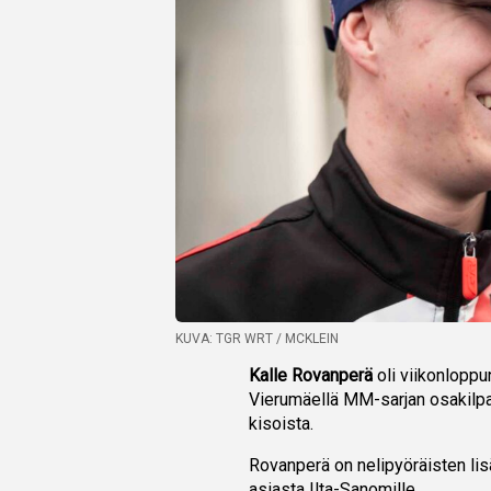
KUVA: TGR WRT / MCKLEIN
Kalle Rovanperä
oli viikonlopp
Vierumäellä MM-sarjan osakilpa
kisoista.
Rovanperä on nelipyöräisten lis
asiasta
Ilta-Sanomille
.