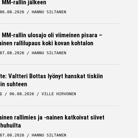
MM-rallin jälkeen
06.08.2026
HANNU SILTANEN
MM-rallin ulosajo oli viimeinen pisara –
inen rallilupaus koki kovan kohtalon
07.08.2026
HANNU SILTANEN
te: Valtteri Bottas lyönyt hanskat tiskiin
cin suhteen
1
06.08.2026
VILLE HIRVONEN
inen rallimies ja -nainen katkoivat siivet
ä huhuilta
07.08.2026
HANNU SILTANEN