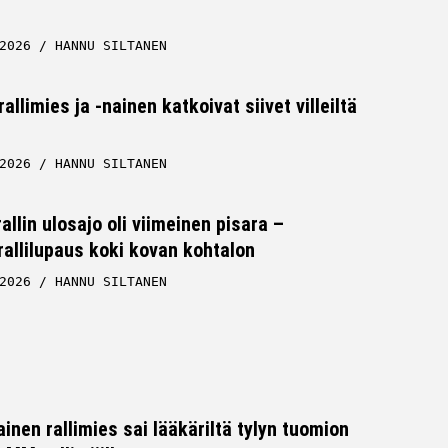
2026
HANNU SILTANEN
llimies ja -nainen katkoivat siivet villeiltä
2026
HANNU SILTANEN
lin ulosajo oli viimeinen pisara –
allilupaus koki kovan kohtalon
2026
HANNU SILTANEN
inen rallimies sai lääkäriltä tylyn tuomion