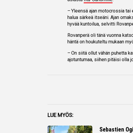
– Yleensä ajan motocrossia tai 
halua särkeä itseäni. Ajan omaks
hyvää kuntoilua, selvitti Rovanpe
Rovanperä oli tänä vuonna kats
häntä on houkuteltu mukaan myö
– On siitä ollut vähän puhetta 
ajotuntumaa, siihen pitäisi olla 
Facebook
LUE MYÖS:
Twitter
Sebastien Ogi