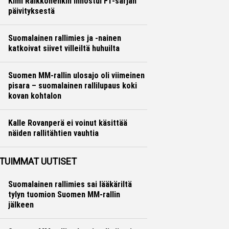
Kimi Räikkönenkin innostui F1-sarjan
päivityksestä
Formula 1
Hannu Siltanen
Suomalainen rallimies ja -nainen
katkoivat siivet villeiltä huhuilta
Ralli
Hannu Siltanen
Suomen MM-rallin ulosajo oli viimeinen
pisara – suomalainen rallilupaus koki
kovan kohtalon
Ralli
Hannu Siltanen
Kalle Rovanperä ei voinut käsittää
näiden rallitähtien vauhtia
Ralli
Hannu Siltanen
TUIMMAT UUTISET
Suomalainen rallimies sai lääkäriltä
tylyn tuomion Suomen MM-rallin
jälkeen