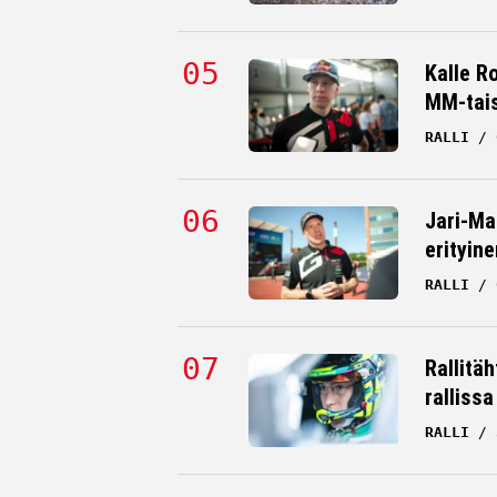
Kalle R
MM-tai
RALLI
Jari-Ma
erityine
RALLI
Rallitä
rallissa
RALLI