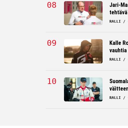
Jari-Mat
tehtävä
RALLI
Kalle Ro
vauhtia
RALLI
Suomala
väittee
RALLI