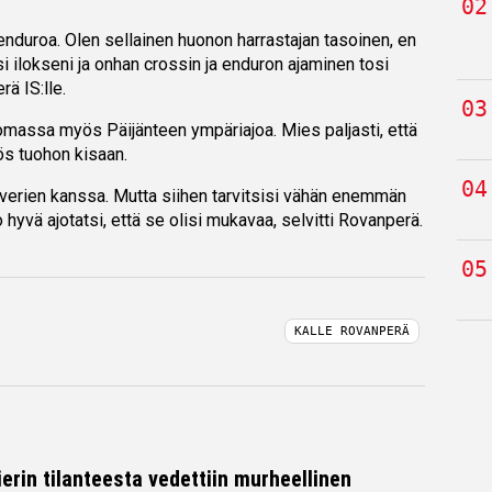
enduroa. Olen sellainen huonon harrastajan tasoinen, en
i ilokseni ja onhan crossin ja enduron ajaminen tosi
rä IS:lle.
omassa myös Päijänteen ympäriajoa. Mies paljasti, että
s tuohon kisaan.
kaverien kanssa. Mutta siihen tarvitsisi vähän enemmän
jo hyvä ajotatsi, että se olisi mukavaa, selvitti Rovanperä.
KALLE ROVANPERÄ
erin tilanteesta vedettiin murheellinen