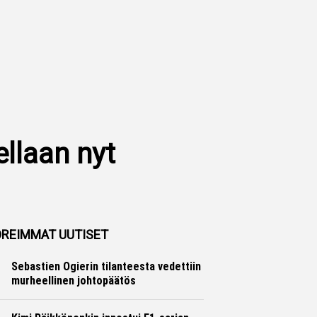
ellaan nyt
REIMMAT UUTISET
Sebastien Ogierin tilanteesta vedettiin
murheellinen johtopäätös
Ralli
Hannu Siltanen