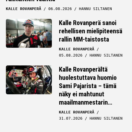
KALLE ROVANPERÄ
06.08.2026
HANNU SILTANEN
Kalle Rovanperä sanoi
rehellisen mielipiteensä
rallin MM-taistosta
KALLE ROVANPERÄ
05.08.2026
HANNU SILTANEN
Kalle Rovanperältä
huolestuttava huomio
Sami Pajarista – tämä
näky ei mahtunut
maailmanmestarin
kalloon
KALLE ROVANPERÄ
31.07.2026
HANNU SILTANEN