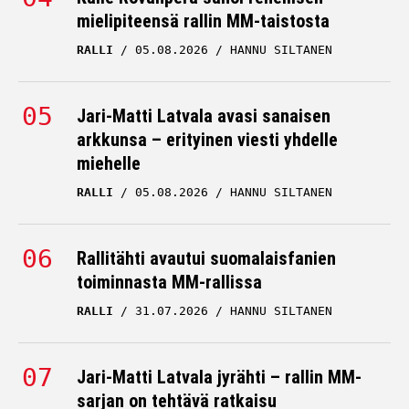
mielipiteensä rallin MM-taistosta
auton rattiin – kohtasi
todellisen
RALLI
05.08.2026
HANNU SILTANEN
moottoriurheilulegendan
KALLE ROVANPERÄ
Jari-Matti Latvala avasi sanaisen
30.06.2026
HANNU SILTANEN
arkkunsa – erityinen viesti yhdelle
miehelle
RALLI
05.08.2026
HANNU SILTANEN
Rallitähti avautui suomalaisfanien
toiminnasta MM-rallissa
RALLI
31.07.2026
HANNU SILTANEN
Jari-Matti Latvala jyrähti – rallin MM-
sarjan on tehtävä ratkaisu