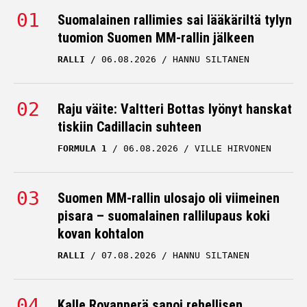
Suomalainen rallimies sai lääkäriltä tylyn
KALLE ROVANPERÄ
tuomion Suomen MM-rallin jälkeen
15.07.2026
HANNU SILTANEN
RALLI
06.08.2026
HANNU SILTANEN
Kalle Rovanperä vaihtoi
vapaalle – melkoiset
kuvat julki
Raju väite: Valtteri Bottas lyönyt hanskat
tiskiin Cadillacin suhteen
KALLE ROVANPERÄ
14.07.2026
HANNU SILTANEN
FORMULA 1
06.08.2026
VILLE HIRVONEN
Rallin MM-taisto
kuumenee – Kalle
Suomen MM-rallin ulosajo oli viimeinen
Rovanperän suosikki kävi
pisara – suomalainen rallilupaus koki
kovan kohtalon
selväksi
RALLI
07.08.2026
HANNU SILTANEN
KALLE ROVANPERÄ
08.07.2026
HANNU SILTANEN
Kalle Rovanperä palasi
Kalle Rovanperä sanoi rehellisen