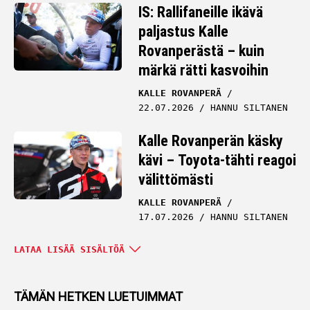
IS: Rallifaneille ikävä
paljastus Kalle
Rovanperästä – kuin
märkä rätti kasvoihin
KALLE ROVANPERÄ
22.07.2026
HANNU SILTANEN
Kalle Rovanperän käsky
kävi – Toyota-tähti reagoi
välittömästi
KALLE ROVANPERÄ
17.07.2026
HANNU SILTANEN
Fanien suosikki pihalle
LATAA LISÄÄ SISÄLTÖÄ
Suomen MM-rallista –
näin Ylen pomo
TÄMÄN HETKEN LUETUIMMAT
kommentoi IS:lle