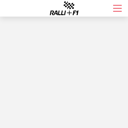
FORMULA 1
RALLI
KALLE ROVANPERÄ
VALTTERI BOTTAS
MUUT