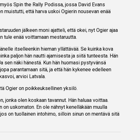
 myös Spin the Rally Podissa, jossa David Evans
en muistutti, että harva uskoi Ogierin nousevan enää
ruuden jälkeen moni ajatteli, että okei, nyt Ogier ajaa
n tule enää voittamaan mestaruutta.
 hänelle itselleenkin hieman yllättävää. Se kuinka kova
inka paljon hän nautti ajamisesta ja siitä tunteesta. Hän
. Ja sen näki hänestä. Kun hän huomasi pystyvänsä
pa parantamaan sitä, ja että hän kykenee edelleen
kasvoi, arvioi Latvala.
ttä Ogier on poikkeuksellinen yksilö.
n, jonka olen koskaan tavannut. Hän haluaa voittaa.
 on uskomaton. En ole nähnyt kenelläkään muulla
os on tuollainen intohimo, silloin sinun on mentävä sitä