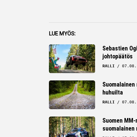
Facebook
LUE MYÖS:
Twitter
Sebastien Ogi
johtopäätös
Whatsapp
RALLI
07.08.
Suomalainen ra
huhuilta
RALLI
07.08.
Suomen MM-ral
suomalainen r