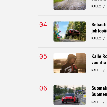
RALLI
Sebasti
johtopä
RALLI
Kalle Ro
vauhtia
RALLI
Suomala
Suomen 
RALLI