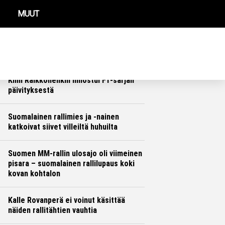
MUUT
REIMMAT UUTISET
Sebastien Ogierin tilanteesta vedettiin
murheellinen johtopäätös
Ralli
Hannu Siltanen
Kimi Räikkönenkin innostui F1-sarjan
päivityksestä
Formula 1
Hannu Siltanen
Suomalainen rallimies ja -nainen
katkoivat siivet villeiltä huhuilta
Ralli
Hannu Siltanen
Suomen MM-rallin ulosajo oli viimeinen
pisara – suomalainen rallilupaus koki
kovan kohtalon
Ralli
Hannu Siltanen
Kalle Rovanperä ei voinut käsittää
näiden rallitähtien vauhtia
Ralli
Hannu Siltanen