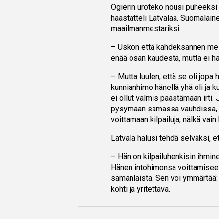
Ogierin uroteko nousi puheeksi
haastatteli Latvalaa. Suomalain
maailmanmestariksi.
– Uskon että kahdeksannen mesta
enää osan kaudesta, mutta ei hä
– Mutta luulen, että se oli jopa
kunnianhimo hänellä yhä oli ja ku
ei ollut valmis päästämään irti
pysymään samassa vauhdissa, jo
voittamaan kilpailuja, nälkä vain 
Latvala halusi tehdä selväksi, e
– Hän on kilpailuhenkisin ihmine
Hänen intohimonsa voittamiseen
samanlaista. Sen voi ymmärtää: j
kohti ja yritettävä.