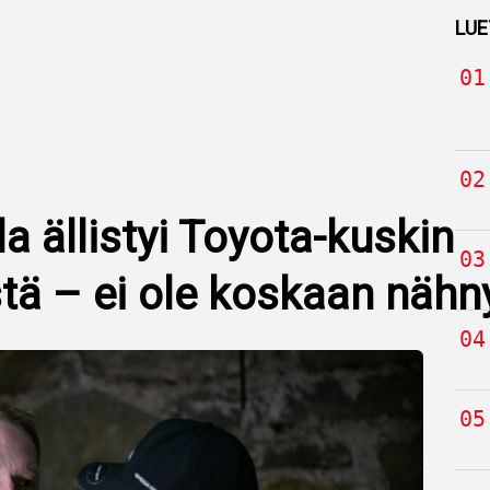
LUE
la ällistyi Toyota-kuskin
stä – ei ole koskaan nähn