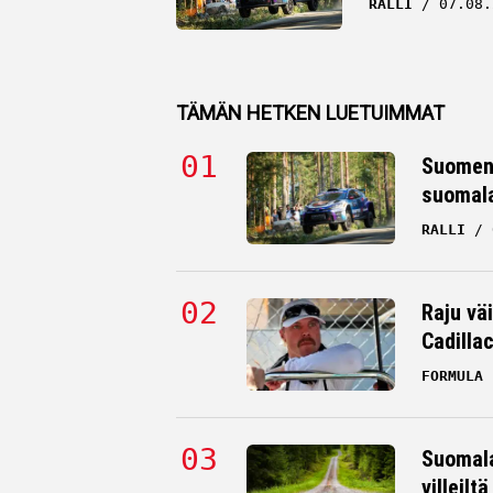
RALLI
07.08.
TÄMÄN HETKEN LUETUIMMAT
Suomen 
suomala
RALLI
Raju väi
Cadilla
FORMULA 
Suomala
villeilt