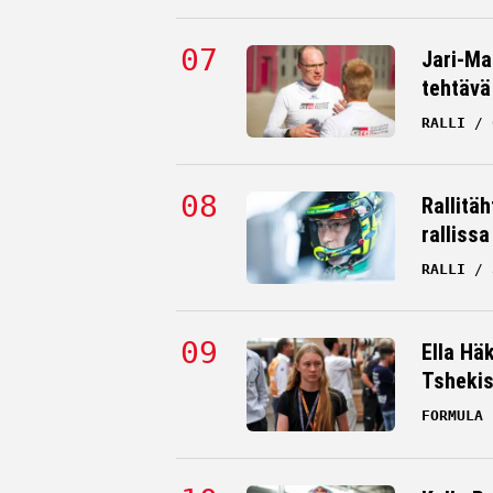
Jari-Mat
tehtävä
RALLI
Rallitä
rallissa
RALLI
Ella Hä
Tsheki
FORMULA 