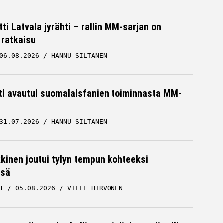
ti Latvala jyrähti – rallin MM-sarjan on
 ratkaisu
06.08.2026
HANNU SILTANEN
hti avautui suomalaisfanien toiminnasta MM-
31.07.2026
HANNU SILTANEN
kkinen joutui tylyn tempun kohteeksi
ssä
1
05.08.2026
VILLE HIRVONEN