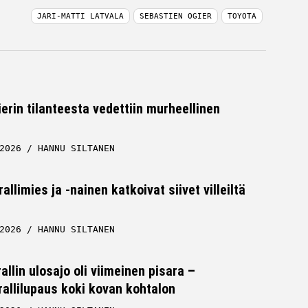
JARI-MATTI LATVALA
SEBASTIEN OGIER
TOYOTA
erin tilanteesta vedettiin murheellinen
2026
HANNU SILTANEN
llimies ja -nainen katkoivat siivet villeiltä
2026
HANNU SILTANEN
lin ulosajo oli viimeinen pisara –
allilupaus koki kovan kohtalon