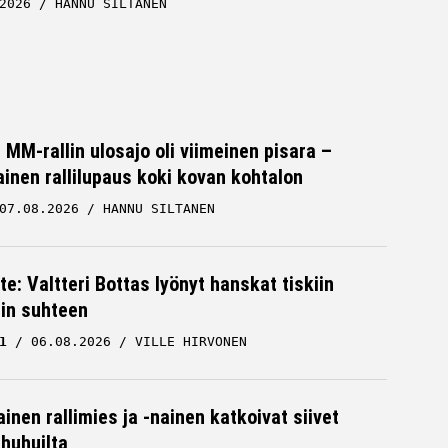
2026
HANNU SILTANEN
MM-rallin ulosajo oli viimeinen pisara –
inen rallilupaus koki kovan kohtalon
07.08.2026
HANNU SILTANEN
te: Valtteri Bottas lyönyt hanskat tiskiin
cin suhteen
1
06.08.2026
VILLE HIRVONEN
inen rallimies ja -nainen katkoivat siivet
ä huhuilta