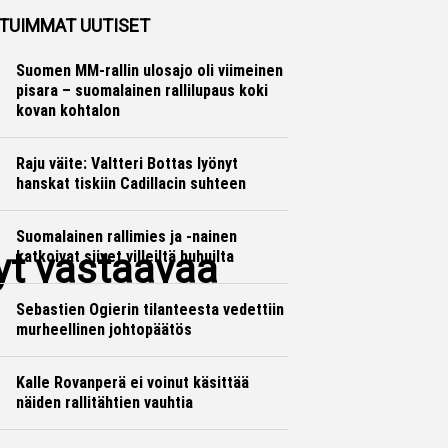
TUIMMAT UUTISET
Suomen MM-rallin ulosajo oli viimeinen
pisara – suomalainen rallilupaus koki
kovan kohtalon
Raju väite: Valtteri Bottas lyönyt
hanskat tiskiin Cadillacin suhteen
Suomalainen rallimies ja -nainen
yt vastaavaa
katkoivat siivet villeiltä huhuilta
Sebastien Ogierin tilanteesta vedettiin
murheellinen johtopäätös
Kalle Rovanperä ei voinut käsittää
näiden rallitähtien vauhtia