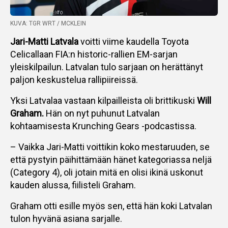
KUVA: TGR WRT / MCKLEIN
Jari-Matti Latvala
voitti viime kaudella Toyota
Celicallaan FIA:n historic-rallien EM-sarjan
yleiskilpailun. Latvalan tulo sarjaan on herättänyt
paljon keskustelua rallipiireissä.
Yksi Latvalaa vastaan kilpailleista oli brittikuski
Will
Graham.
Hän on nyt puhunut Latvalan
kohtaamisesta Krunching Gears -podcastissa.
– Vaikka Jari-Matti voittikin koko mestaruuden, se
että pystyin päihittämään hänet kategoriassa neljä
(Category 4), oli jotain mitä en olisi ikinä uskonut
kauden alussa, fiilisteli Graham.
Graham otti esille myös sen, että hän koki Latvalan
tulon hyvänä asiana sarjalle.