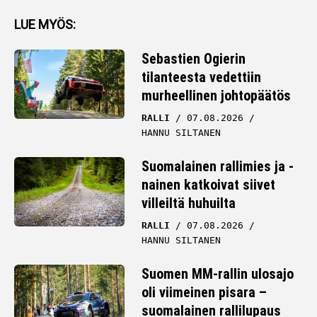
LUE MYÖS:
Sebastien Ogierin
tilanteesta vedettiin
murheellinen johtopäätös
RALLI
07.08.2026
HANNU SILTANEN
Suomalainen rallimies ja -
nainen katkoivat siivet
villeiltä huhuilta
RALLI
07.08.2026
HANNU SILTANEN
Suomen MM-rallin ulosajo
oli viimeinen pisara –
suomalainen rallilupaus