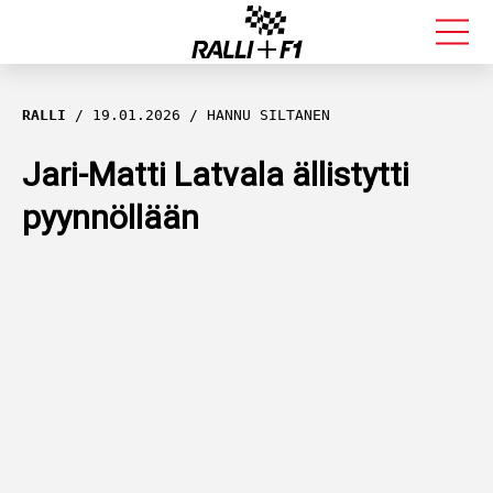
FORMULA 1
RALLI
19.01.2026
HANNU SILTANEN
RALLI
Jari-Matti Latvala ällistytti
pyynnöllään
KALLE ROVANPERÄ
VALTTERI BOTTAS
MUUT