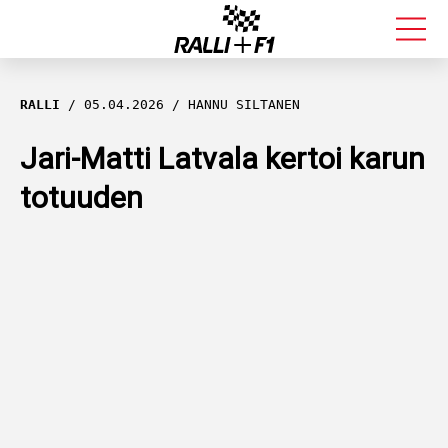
FORMULA 1
RALLI
05.04.2026
HANNU SILTANEN
RALLI
Jari-Matti Latvala kertoi karun
totuuden
KALLE ROVANPERÄ
VALTTERI BOTTAS
MUUT