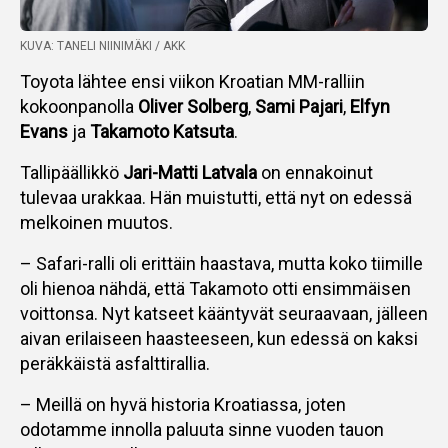
KUVA: TANELI NIINIMÄKI / AKK
Toyota lähtee ensi viikon Kroatian MM-ralliin
kokoonpanolla
Oliver Solberg
,
Sami Pajari
,
Elfyn
Evans
ja
Takamoto Katsuta
.
Tallipäällikkö
Jari-Matti Latvala
on ennakoinut
tulevaa urakkaa. Hän muistutti, että nyt on edessä
melkoinen muutos.
– Safari-ralli oli erittäin haastava, mutta koko tiimille
oli hienoa nähdä, että Takamoto otti ensimmäisen
voittonsa. Nyt katseet kääntyvät seuraavaan, jälleen
aivan erilaiseen haasteeseen, kun edessä on kaksi
peräkkäistä asfalttirallia.
– Meillä on hyvä historia Kroatiassa, joten
odotamme innolla paluuta sinne vuoden tauon