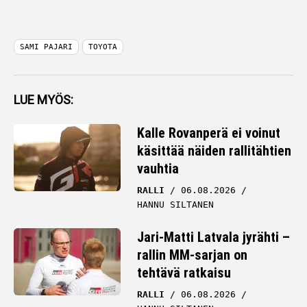
SAMI PAJARI
TOYOTA
LUE MYÖS:
Kalle Rovanperä ei voinut
käsittää näiden rallitähtien
vauhtia
RALLI
06.08.2026
HANNU SILTANEN
Jari-Matti Latvala jyrähti –
rallin MM-sarjan on
tehtävä ratkaisu
RALLI
06.08.2026