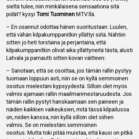
sieltä tulee, niin minkälaisena sensaationa sitä
pidät? kysyi
Tomi Tuominen
MTV:llä.
– En osannut odottaa hänen suoritustaan. Luulen,
että vähän kilpakumppanitkin yllättyi siitä. Nähtiin
sitten jo heti torstaina ja perjantaina, että
kilpakumppanitkin olivat aika yllättyneitä tästä, alusti
Latvala ja pamautti sitten kovan väitteen:
– Sanotaan, että se osoittaa, jos tämän rallin pystyy
tuomaan loppuun asti, niin se on kyllä semmoinen
osoitus mielestäni kypsyydestä. Silloin olet myös
valmis ajamaan rallin maailmanmestaruudesta. Jos
tämän rallin pystyt hanskaamaan sen paineen ja
näiden kaikkien vaikeuksien, mitä tässä kilpailussa
on, niiden kanssa, niin kyllä silloin olet siihen
valmis. Se on mielestäni semmoinen
osoitus. Mutta toki pitää muistaa, että kausi on pitkä