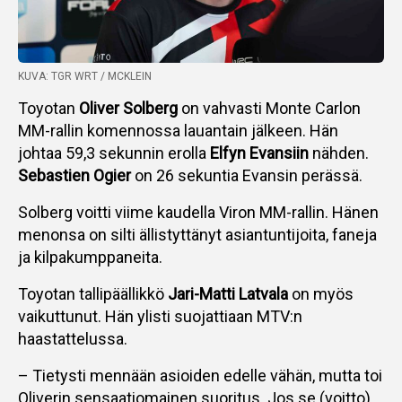
KUVA: TGR WRT / MCKLEIN
Toyotan
Oliver Solberg
on vahvasti Monte Carlon
MM-rallin komennossa lauantain jälkeen. Hän
johtaa 59,3 sekunnin erolla
Elfyn Evansiin
nähden.
Sebastien Ogier
on 26 sekuntia Evansin perässä.
Solberg voitti viime kaudella Viron MM-rallin. Hänen
menonsa on silti ällistyttänyt asiantuntijoita, faneja
ja kilpakumppaneita.
Toyotan tallipäällikkö
Jari-Matti Latvala
on myös
vaikuttunut. Hän ylisti suojattiaan MTV:n
haastattelussa.
– Tietysti mennään asioiden edelle vähän, mutta toi
Oliverin sensaatiomainen suoritus. Jos se (voitto)