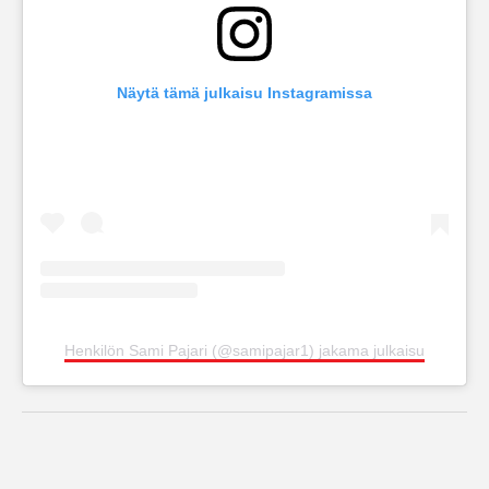
Näytä tämä julkaisu Instagramissa
Henkilön Sami Pajari (@samipajar1) jakama julkaisu