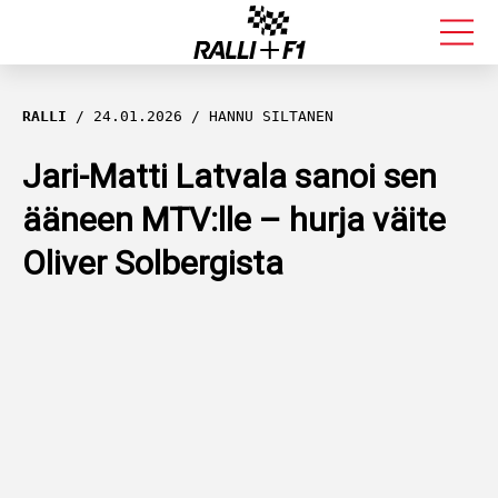
FORMULA 1
RALLI
24.01.2026
HANNU SILTANEN
RALLI
Jari-Matti Latvala sanoi sen
ääneen MTV:lle – hurja väite
KALLE ROVANPERÄ
Oliver Solbergista
VALTTERI BOTTAS
MUUT