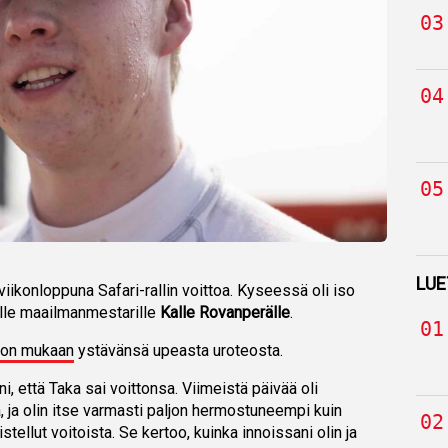
LUE
 viikonloppuna Safari-rallin voittoa. Kyseessä oli iso
elle maailmanmestarille
Kalle Rovanperälle
.
ston mukaan
ystävänsä upeasta uroteosta.
i, että Taka sai voittonsa. Viimeistä päivää oli
, ja olin itse varmasti paljon hermostuneempi kuin
aistellut voitoista. Se kertoo, kuinka innoissani olin ja