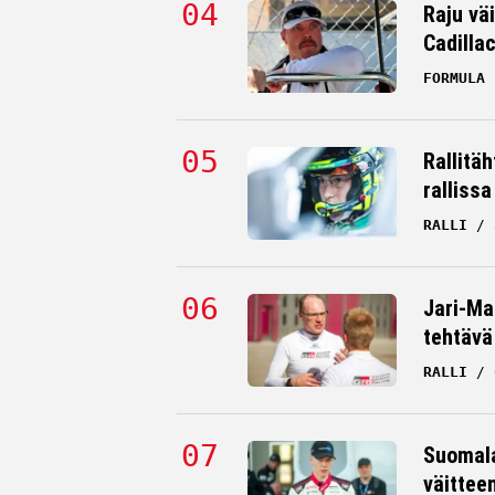
Raju väi
Cadilla
FORMULA 
Rallitä
rallissa
RALLI
Jari-Mat
tehtävä
RALLI
Suomala
väittee