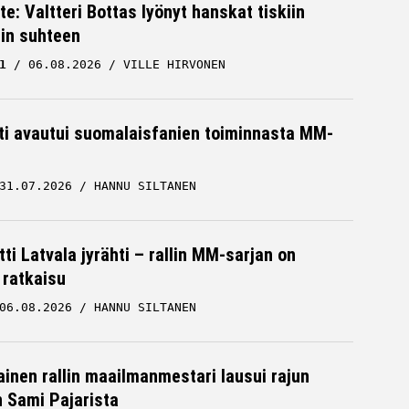
te: Valtteri Bottas lyönyt hanskat tiskiin
cin suhteen
1
06.08.2026
VILLE HIRVONEN
hti avautui suomalaisfanien toiminnasta MM-
31.07.2026
HANNU SILTANEN
ti Latvala jyrähti – rallin MM-sarjan on
 ratkaisu
06.08.2026
HANNU SILTANEN
inen rallin maailmanmestari lausui rajun
n Sami Pajarista