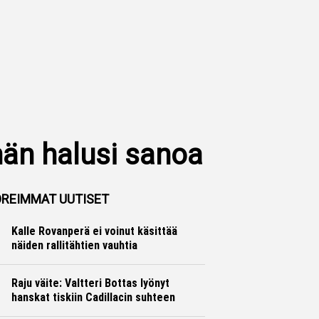
hän halusi sanoa
REIMMAT UUTISET
Kalle Rovanperä ei voinut käsittää
näiden rallitähtien vauhtia
Ralli
Hannu Siltanen
Raju väite: Valtteri Bottas lyönyt
hanskat tiskiin Cadillacin suhteen
Formula 1
Ville Hirvonen