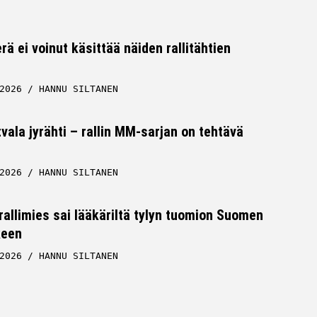
rä ei voinut käsittää näiden rallitähtien
2026
HANNU SILTANEN
tvala jyrähti – rallin MM-sarjan on tehtävä
2026
HANNU SILTANEN
allimies sai lääkäriltä tylyn tuomion Suomen
keen
2026
HANNU SILTANEN