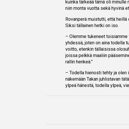
kuinka tärkeää tämä oli minulle
niin monta vuotta sekä hyvinä et
Rovanperä muistutti, että heillä
Siksi tällainen hetki on iso.
– Olemme tukeneet toisiamme tod
yhdessä, joten on aina todella 
voitto, etenkin tällaisissa olos
joissa pelkkä maaliin pääseminenk
rallin henkeä.”
– Todella hienosti tehty ja olen
näkemään Takan juhlistavan tätä
ylpeä hänestä, todella ylpeä, vi