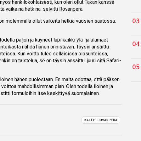
 myös henkilökohtaisesti, kun olen ollut Takan kanssa
tä vaikeina hetkinä, selvitti Rovanperä.
 on molemmilla ollut vaikeita hetkiä vuosien saatossa.
ella paljon ja käyneet läpi kaikki ylä- ja alamäet
tunteikasta nähdä hänen onnistuvan. Täysin ansaittu
uhteissa. Kun voitto tulee sellaisissa olosuhteissa,
in on taistelua, se on täysin ansaittu: juuri sitä Safari-
 iloinen hänen puolestaan. En malta odottaa, että pääsen
 voittoa mahdollisimman pian. Olen todella iloinen ja
estitti formuloihin itse keskittyvä suomalainen.
KALLE ROVANPERÄ