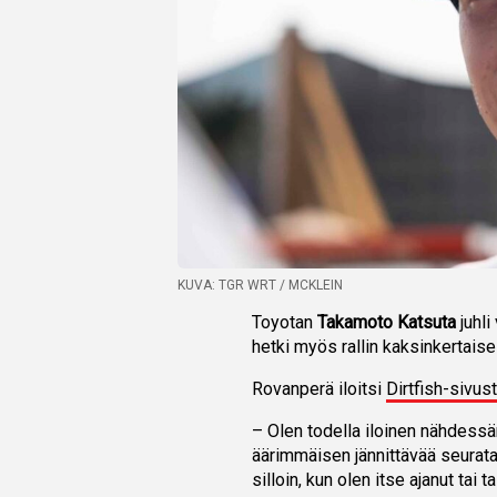
KUVA: TGR WRT / MCKLEIN
Toyotan
Takamoto Katsuta
juhli
hetki myös rallin kaksinkertais
Rovanperä iloitsi
Dirtfish-sivu
– Olen todella iloinen nähdessän
äärimmäisen jännittävää seurata
silloin, kun olen itse ajanut tai t