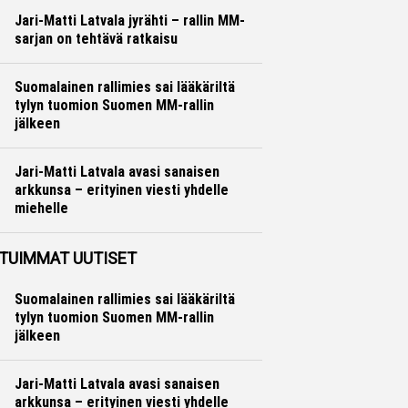
Jari-Matti Latvala jyrähti – rallin MM-
sarjan on tehtävä ratkaisu
Ralli
Hannu Siltanen
Suomalainen rallimies sai lääkäriltä
tylyn tuomion Suomen MM-rallin
jälkeen
Ralli
Hannu Siltanen
Jari-Matti Latvala avasi sanaisen
arkkunsa – erityinen viesti yhdelle
miehelle
Ralli
Hannu Siltanen
TUIMMAT UUTISET
Suomalainen rallimies sai lääkäriltä
tylyn tuomion Suomen MM-rallin
jälkeen
Jari-Matti Latvala avasi sanaisen
arkkunsa – erityinen viesti yhdelle