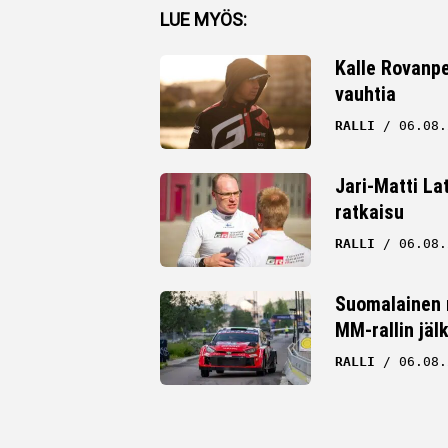
Facebook
LUE MYÖS:
Twitter
Kalle Rovanpe
vauhtia
Whatsapp
RALLI
06.08.
Jari-Matti La
ratkaisu
RALLI
06.08.
Suomalainen r
MM-rallin jäl
RALLI
06.08.