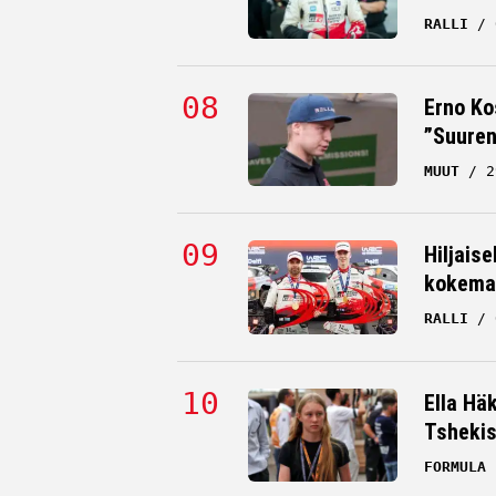
RALLI
Erno Ko
”Suuren
MUUT
2
Hiljaise
kokema
RALLI
Ella Hä
Tsheki
FORMULA 