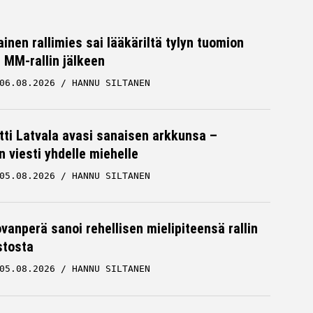
inen rallimies sai lääkäriltä tylyn tuomion
MM-rallin jälkeen
06.08.2026
HANNU SILTANEN
tti Latvala avasi sanaisen arkkunsa –
n viesti yhdelle miehelle
05.08.2026
HANNU SILTANEN
ovanperä sanoi rehellisen mielipiteensä rallin
stosta
05.08.2026
HANNU SILTANEN