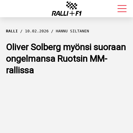
FORMULA 1
RALLI
10.02.2026
HANNU SILTANEN
RALLI
Oliver Solberg myönsi suoraan
ongelmansa Ruotsin MM-
KALLE ROVANPERÄ
rallissa
VALTTERI BOTTAS
MUUT