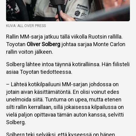
KUVA: ALL OVER PRESS
Rallin MM-sarja jatkuu tällä viikolla Ruotsin rallilla.
Toyotan
Oliver Solberg
johtaa sarjaa Monte Carlon
rallin voiton jälkeen.
Solberg lähtee intoa täynnä kotiralliinsa. Hän fiilisteli
asiaa Toyotan tiedotteessa.
– Lähteä kotikilpailuuni MM-sarjan johdossa on
jotain aivan käsittämätöntä. En olisi voinut edes
unelmoida siitä. Tuntuma on upea, mutta etenen
silti rallin kerrallaan, sillä jokaisessa kilpailussa on
vielä paljon opittavaa tämän auton kanssa, selvitti
Solberg.
Solberg teki selväksi, että kyseessä on hänen