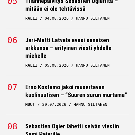
Tilannepäivitys Sebastien Ogierilta –
mitään ei ole tehtävissä
RALLI
04.08.2026
HANNU SILTANEN
Jari-Matti Latvala avasi sanaisen
arkkunsa – erityinen viesti yhdelle
miehelle
RALLI
05.08.2026
HANNU SILTANEN
Erno Kostamo jakoi musertavan
kuolinuutisen – ”Suuren surun murtama”
MUUT
29.07.2026
HANNU SILTANEN
Sebastien Ogier lähetti selvän viestin
Sami Pajarille