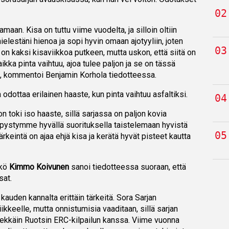
amaan. Kisa on tuttu viime vuodelta, ja silloin oltiin
elestäni hienoa ja sopi hyvin omaan ajotyyliin, joten
on kaksi kisaviikkoa putkeen, mutta uskon, että siitä on
kka pinta vaihtuu, ajoa tulee paljon ja se on tässä
, kommentoi Benjamin Korhola tiedotteessa.
dottaa erilainen haaste, kun pinta vaihtuu asfaltiksi.
 toki iso haaste, sillä sarjassa on paljon kovia
tä pystymme hyvällä suorituksella taistelemaan hyvistä
tärkeintä on ajaa ehjä kisa ja kerätä hyvät pisteet kautta
kkö
Kimmo Koivunen
sanoi tiedotteessa suoraan, että
sat.
kauden kannalta erittäin tärkeitä. Sora Sarjan
iikkeelle, mutta onnistumisia vaaditaan, sillä sarjan
lekkäin Ruotsin ERC-kilpailun kanssa. Viime vuonna