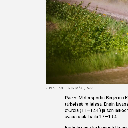
KUVA: TANELI NIINIMÄKI / AKK
Pacco Motorsportin
Benjamin K
tärkeissä ralleissa. Ensin luvass
d’Orcia (11.–12.4.) ja sen jälke
avausosakilpailu 17.–19.4.
Korhola onnistui hienosti Italia