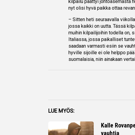
kilpailu päättyi johtoasemasta 
nyt olisi hyvä paikka ottaa revan
– Sitten heti seuraavalla viik
jossa kaikki on uutta. Tässä kil
muihin kilpailijoihin todella on, 
Italiassa, jossa paikalliset tunte
saadaan varmasti esiin se vauhti
hyville sijoille ei ole helppo pä
suomalaisia, niin ainakaan vertai
Facebook
LUE MYÖS:
Twitter
Kalle Rovanpe
vauhtia
Whatsapp