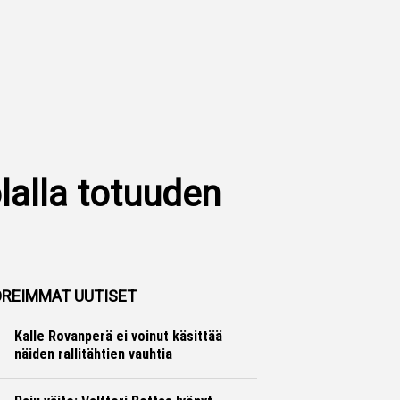
lalla totuuden
REIMMAT UUTISET
Kalle Rovanperä ei voinut käsittää
näiden rallitähtien vauhtia
Ralli
Hannu Siltanen