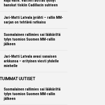
Raju väite: Valtteri Bottas lyönyt
hanskat tiskiin Cadillacin suhteen
Formula 1
Ville Hirvonen
Jari-Matti Latvala jyrähti – rallin MM-
sarjan on tehtävä ratkaisu
Ralli
Hannu Siltanen
Suomalainen rallimies sai lääkäriltä
tylyn tuomion Suomen MM-rallin
jälkeen
Ralli
Hannu Siltanen
Jari-Matti Latvala avasi sanaisen
arkkunsa – erityinen viesti yhdelle
miehelle
Ralli
Hannu Siltanen
TUIMMAT UUTISET
Suomalainen rallimies sai lääkäriltä
tylyn tuomion Suomen MM-rallin
jälkeen