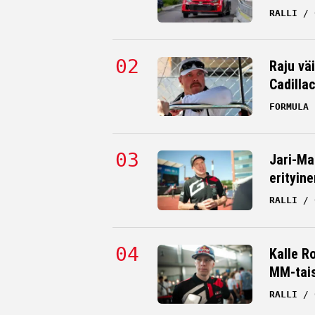
RALLI
Raju väi
Cadilla
FORMULA 
Jari-Ma
erityine
RALLI
Kalle R
MM-tai
RALLI