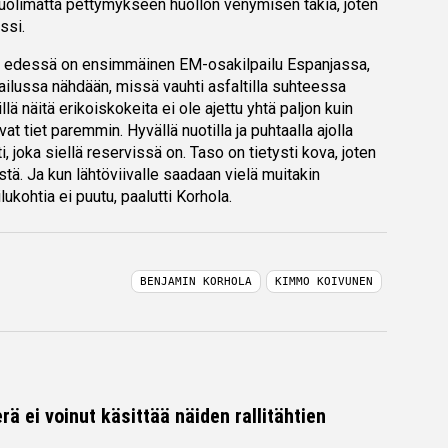
huolimatta pettymykseen huollon venymisen takia, joten
ssi.
olla edessä on ensimmäinen EM-osakilpailu Espanjassa,
pailussa nähdään, missä vauhti asfaltilla suhteessa
sillä näitä erikoiskokeita ei ole ajettu yhtä paljon kuin
vat tiet paremmin. Hyvällä nuotilla ja puhtaalla ajolla
, joka siellä reservissä on. Taso on tietysti kova, joten
ästä. Ja kun lähtöviivalle saadaan vielä muitakin
lukohtia ei puutu, paalutti Korhola.
BENJAMIN KORHOLA
KIMMO KOIVUNEN
rä ei voinut käsittää näiden rallitähtien