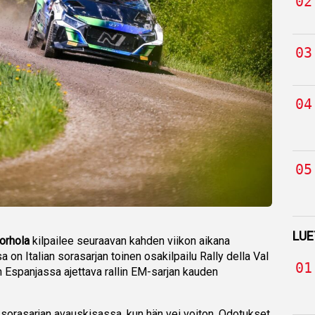
LUE
orhola
kilpailee seuraavan kahden viikon aikana
a on Italian sorasarjan toinen osakilpailu Rally della Val
en Espanjassa ajettava rallin EM-sarjan kauden
n sorasarjan avauskisassa, kun hän vei voiton. Odotukset