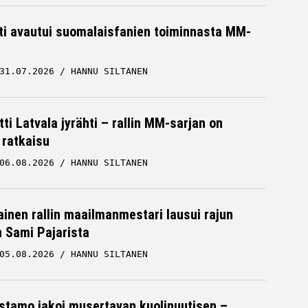
hti avautui suomalaisfanien toiminnasta MM-
31.07.2026
HANNU SILTANEN
ti Latvala jyrähti – rallin MM-sarjan on
 ratkaisu
06.08.2026
HANNU SILTANEN
inen rallin maailmanmestari lausui rajun
n Sami Pajarista
05.08.2026
HANNU SILTANEN
stamo jakoi musertavan kuolinuutisen –