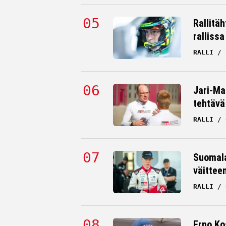
Rallitä
rallissa
RALLI
Jari-Mat
tehtävä
RALLI
Suomala
väittee
RALLI
Erno Ko