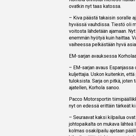
ovatkin nyt taas katossa.
– Kiva päästä takaisin soralle aj
hyvässä vauhdissa. Tiestö oli mi
voitosta lähdetään ajamaan. Nyt 
enemmän hyötyä kuin haittaa. Vai
vaiheessa pelkästään hyvä asia
EM-sarjan avauksessa Korholaa o
– EM-sarjan avaus Espanjassa on
kuljettajia. Uskon kuitenkin, et
tuloksista. Sarja on pitkä, joten 
ajatellen, Korhola sanoo.
Pacco Motorsportin tiimipäälli
nyt on edessä erittäin tärkeät ki
– Seuraavat kaksi kilpailua ovat 
johtopaikalta on mukava lähteä l
kolmas osakilpailu ajetaan pääl