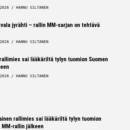
2026
HANNU SILTANEN
tvala jyrähti – rallin MM-sarjan on tehtävä
2026
HANNU SILTANEN
allimies sai lääkäriltä tylyn tuomion Suomen
keen
2026
HANNU SILTANEN
inen rallimies sai lääkäriltä tylyn tuomion
MM-rallin jälkeen