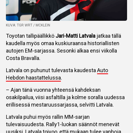
KUVA: TGR WRT / MCKLEIN
Toyotan tallipäällikkö
Jari-Matti Latvala
jatkaa tällä
kaudella myös omaa kuskiuraansa historiallisten
autojen EM-sarjassa. Sesonki alkaa ensi viikolla
Costa Bravalla.
Latvala on puhunut tulevasta kaudesta
Auto
Hebdon haastattelussa
.
– Ajan tänä vuonna yhteensä kahdeksan
osakilpailua, viisi asfaltilla ja kolme soralla uudessa
erillisessä mestaruussarjassa, selvitti Latvala.
Latvala puhui myös rallin MM-sarjan
tulevaisuudesta. Rally1-luokan säännöt menevät
uusiksi. Latvala toivoo, että mukaan tulee vanhoja