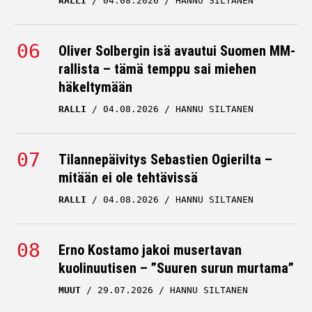
RALLI
04.08.2026
HANNU SILTANEN
Oliver Solbergin isä avautui Suomen MM-
rallista – tämä temppu sai miehen
häkeltymään
RALLI
04.08.2026
HANNU SILTANEN
Tilannepäivitys Sebastien Ogierilta –
mitään ei ole tehtävissä
RALLI
04.08.2026
HANNU SILTANEN
Erno Kostamo jakoi musertavan
kuolinuutisen – ”Suuren surun murtama”
MUUT
29.07.2026
HANNU SILTANEN