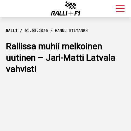
FORMULA 1
RALLI
01.03.2026
HANNU SILTANEN
RALLI
Rallissa muhii melkoinen
uutinen – Jari-Matti Latvala
KALLE ROVANPERÄ
vahvisti
VALTTERI BOTTAS
MUUT