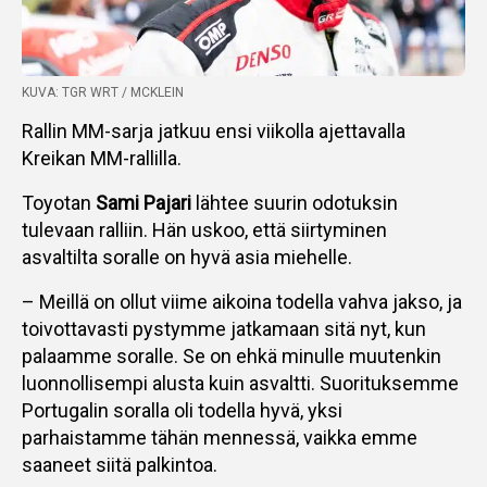
KUVA: TGR WRT / MCKLEIN
Rallin MM-sarja jatkuu ensi viikolla ajettavalla
Kreikan MM-rallilla.
Toyotan
Sami Pajari
lähtee suurin odotuksin
tulevaan ralliin. Hän uskoo, että siirtyminen
asvaltilta soralle on hyvä asia miehelle.
– Meillä on ollut viime aikoina todella vahva jakso, ja
toivottavasti pystymme jatkamaan sitä nyt, kun
palaamme soralle. Se on ehkä minulle muutenkin
luonnollisempi alusta kuin asvaltti. Suorituksemme
Portugalin soralla oli todella hyvä, yksi
parhaistamme tähän mennessä, vaikka emme
saaneet siitä palkintoa.