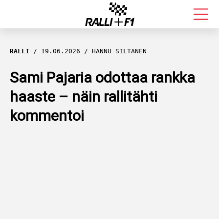
FORMULA 1
RALLI
19.06.2026
HANNU SILTANEN
RALLI
Sami Pajaria odottaa rankka
haaste – näin rallitähti
KALLE ROVANPERÄ
kommentoi
VALTTERI BOTTAS
MUUT