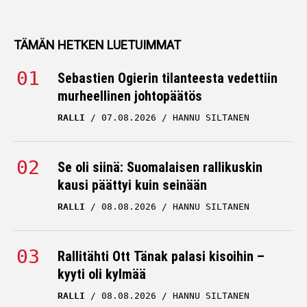
TÄMÄN HETKEN LUETUIMMAT
Sebastien Ogierin tilanteesta vedettiin
murheellinen johtopäätös
RALLI
07.08.2026
HANNU SILTANEN
Se oli siinä: Suomalaisen rallikuskin
kausi päättyi kuin seinään
RALLI
08.08.2026
HANNU SILTANEN
Rallitähti Ott Tänak palasi kisoihin –
kyyti oli kylmää
RALLI
08.08.2026
HANNU SILTANEN