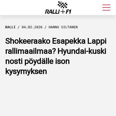
FORMULA 1
RALLI
04.02.2026
HANNU SILTANEN
RALLI
Shokeeraako Esapekka Lappi
rallimaailmaa? Hyundai-kuski
KALLE ROVANPERÄ
nosti pöydälle ison
VALTTERI BOTTAS
kysymyksen
MUUT