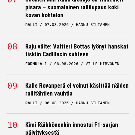
pisara – suomalainen rallilupaus koki
kovan kohtalon
RALLI
07.08.2026
HANNU SILTANEN
Raju väite: Valtteri Bottas lyönyt hanskat
tiskiin Cadillacin suhteen
FORMULA 1
06.08.2026
VILLE HIRVONEN
Kalle Rovanperä ei voinut käsittää näiden
rallitähtien vauhtia
RALLI
06.08.2026
HANNU SILTANEN
Kimi Räikkönenkin innostui F1-sarjan
päivityksestä