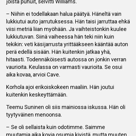
joista puhuit, selvitti Williams.
– Niihin ei todellakaan halua päätyä. Häneltä vain
lukkiutui auto jarrutuksessa. Hän taisi jarruttaa ehkä
viisi metriä liian myöhään. Ja vaihteistonkin kuulee
lukkiutuvan. Siinä vaiheessa hän teki niin kuin
tekikin: veti käsijarrusta yrittääkseen kääntää auton
perä edellä sisään. Hän kuitenkin jatkaa yhä,
hitaasti. Todennäköisesti autossa on jonkin verran
vaurioita. Keulassa on varmasti vaurioita. Se osui
aika kovaa, arvioi Cave.
Korhola ajoi erikoiskokeen maaliin. Hän joutui
kuitenkin keskeyttämään.
Teemu Suninen oli siis mainiossa iskussa. Hän oli
tyytyväinen menoonsa.
– Se oli sellaista kuin odotimme. Saimme
muutamia aika kovia osumia kivistä, mutta muuten