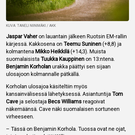
KUVA: TANELI NIINIMÄKI / AKK
Jaspar Vaher
on lauantain jälkeen Ruotsin EM-rallin
kärjessä. Kakkosena on
Teemu Suninen
(+8,8) ja
kolmantena
Mikko Heikkilä
(+14,3). Muista
suomalaisista
Tuukka Kauppinen
on 13:ntena.
Benjamin Korholan
urakka päättyi sen sijaan
ulosajoon kolmannalle pätkällä.
Korholan ulosajoa käsiteltiin myös
kansainvälisessä lähetyksessä. Asiantuntija
Tom
Cave
ja selostaja
Becs Williams
reagoivat
näkemäänsä. Cave näki suomalaisen sortuneen
virheeseen.
– Tässä on Benjamin Korhola. Tuossa ovat ne ojat,