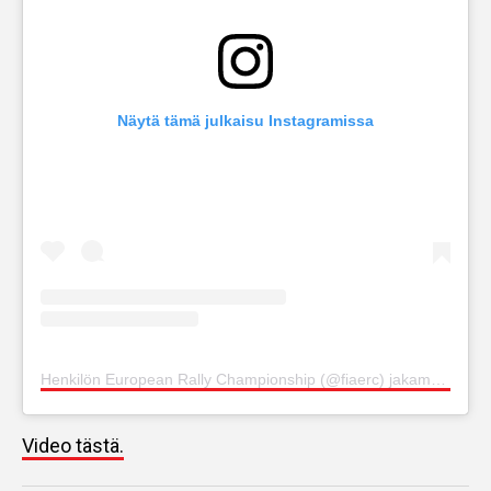
Näytä tämä julkaisu Instagramissa
Henkilön European Rally Championship (@fiaerc) jakama julkaisu
Video tästä.