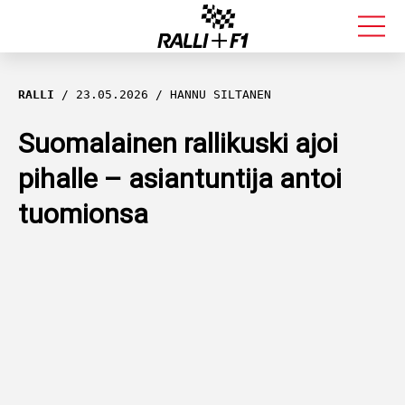
FORMULA 1
RALLI
23.05.2026
HANNU SILTANEN
RALLI
Suomalainen rallikuski ajoi
pihalle – asiantuntija antoi
KALLE ROVANPERÄ
tuomionsa
VALTTERI BOTTAS
MUUT