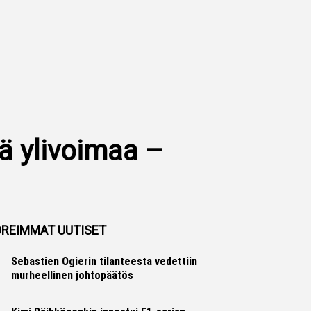
tä ylivoimaa –
REIMMAT UUTISET
Sebastien Ogierin tilanteesta vedettiin
murheellinen johtopäätös
Ralli
Hannu Siltanen