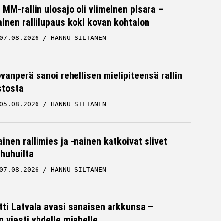
MM-rallin ulosajo oli viimeinen pisara –
inen rallilupaus koki kovan kohtalon
07.08.2026
HANNU SILTANEN
ovanperä sanoi rehellisen mielipiteensä rallin
stosta
05.08.2026
HANNU SILTANEN
inen rallimies ja -nainen katkoivat siivet
ä huhuilta
07.08.2026
HANNU SILTANEN
tti Latvala avasi sanaisen arkkunsa –
n viesti yhdelle miehelle