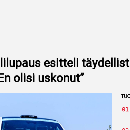
ilupaus esitteli täydellis
 ”En olisi uskonut”
TUO