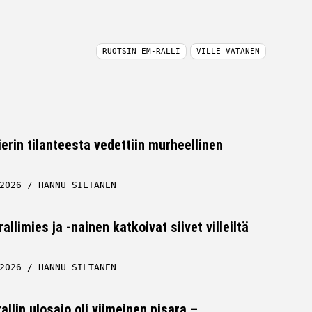
RUOTSIN EM-RALLI
VILLE VATANEN
erin tilanteesta vedettiin murheellinen
2026
HANNU SILTANEN
llimies ja -nainen katkoivat siivet villeiltä
2026
HANNU SILTANEN
lin ulosajo oli viimeinen pisara –