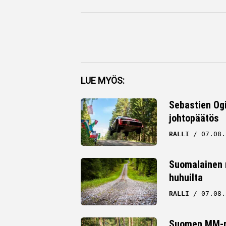
Facebook
LUE MYÖS:
Twitter
Sebastien Ogi
johtopäätös
Whatsapp
RALLI
07.08.
Suomalainen ra
huhuilta
RALLI
07.08.
Suomen MM-ral