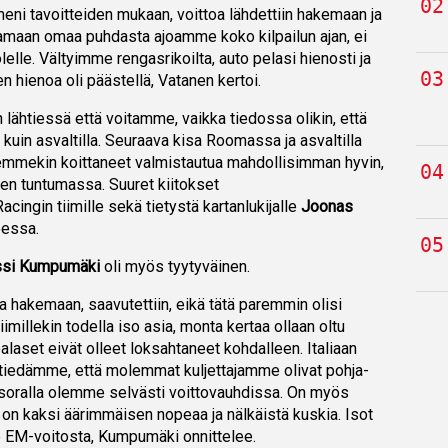
u meni tavoitteiden mukaan, voittoa lähdettiin hakemaan ja
jamaan omaa puhdasta ajoamme koko kilpailun ajan, ei
lelle. Vältyimme rengasrikoilta, auto pelasi hienosti ja
n hienoa oli päästellä, Vatanen kertoi.
 lähtiessä että voitamme, vaikka tiedossa olikin, että
uin asvaltilla. Seuraava kisa Roomassa ja asvaltilla
emmekin koittaneet valmistautua mahdollisimman hyvin,
jen tuntumassa. Suuret kiitokset
ingin tiimille sekä tietystä kartanlukijalle
Joonas
eessa.
ssi Kumpumäki
oli myös tyytyväinen.
ta hakemaan, saavutettiin, eikä tätä paremmin olisi
millekin todella iso asia, monta kertaa ollaan oltu
laset eivät olleet loksahtaneet kohdalleen. Italiaan
tiedämme, että molemmat kuljettajamme olivat pohja-
 soralla olemme selvästi voittovauhdissa. On myös
ä on kaksi äärimmäisen nopeaa ja nälkäistä kuskia. Isot
lle EM-voitosta, Kumpumäki onnittelee.