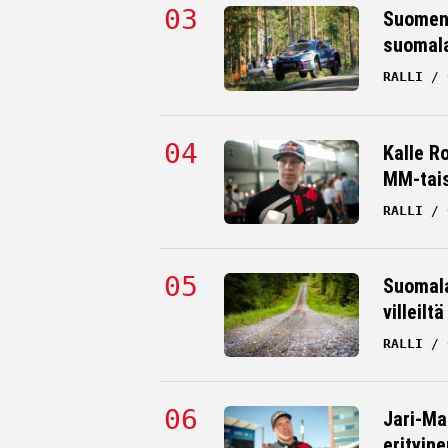
Suomen 
suomala
RALLI
Kalle R
MM-tai
RALLI
Suomala
villeilt
RALLI
Jari-Ma
erityine