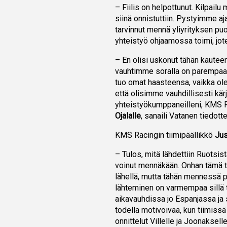
– Fiilis on helpottunut. Kilpail
siinä onnistuttiin. Pystyimme a
tarvinnut mennä yliyrityksen puo
yhteistyö ohjaamossa toimi, jote
– En olisi uskonut tähän kauteen
vauhtimme soralla on parempaa k
tuo omat haasteensa, vaikka ol
että olisimme vauhdillisesti kär
yhteistyökumppaneilleni, KMS Rac
Ojalalle
, sanaili Vatanen tiedott
KMS Racingin tiimipäällikkö
Ju
– Tulos, mitä lähdettiin Ruotsis
voinut mennäkään. Onhan tämä tii
lähellä, mutta tähän mennessä pa
lähteminen on varmempaa sillä 
aikavauhdissa jo Espanjassa ja
todella motivoivaa, kun tiimiss
onnittelut Villelle ja Joonakse