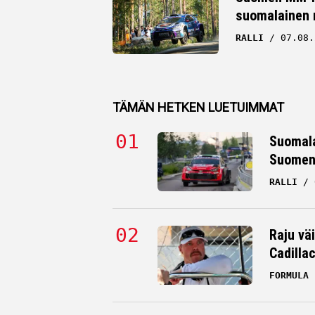
suomalainen r
RALLI
07.08.
TÄMÄN HETKEN LUETUIMMAT
Suomala
Suomen 
RALLI
Raju väi
Cadilla
FORMULA 