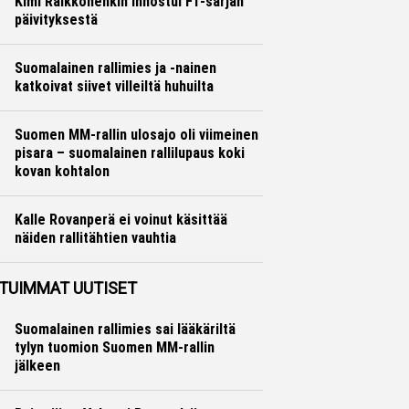
Kimi Räikkönenkin innostui F1-sarjan
päivityksestä
Formula 1
Hannu Siltanen
Suomalainen rallimies ja -nainen
katkoivat siivet villeiltä huhuilta
Ralli
Hannu Siltanen
Suomen MM-rallin ulosajo oli viimeinen
pisara – suomalainen rallilupaus koki
kovan kohtalon
Ralli
Hannu Siltanen
Kalle Rovanperä ei voinut käsittää
näiden rallitähtien vauhtia
Ralli
Hannu Siltanen
TUIMMAT UUTISET
Suomalainen rallimies sai lääkäriltä
tylyn tuomion Suomen MM-rallin
jälkeen