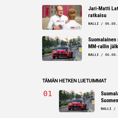
Jari-Matti La
ratkaisu
RALLI
06.08.
Suomalainen r
MM-rallin jäl
RALLI
06.08.
TÄMÄN HETKEN LUETUIMMAT
Suomala
Suomen 
RALLI