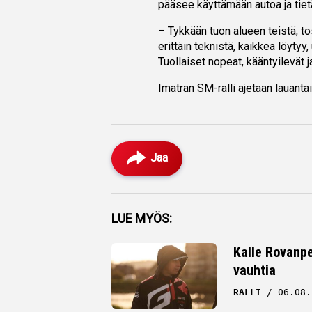
pääsee käyttämään autoa ja tiet
– Tykkään tuon alueen teistä, tos
erittäin teknistä, kaikkea löytyy
Tuollaiset nopeat, kääntyilevät ja
Imatran SM-ralli ajetaan lauant
Jaa
Facebook
LUE MYÖS:
Twitter
Kalle Rovanpe
vauhtia
Whatsapp
RALLI
06.08.