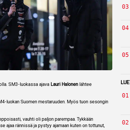
LUE
ikolla. SM3-luokassa ajava
Lauri Halonen
lähtee
 SM4-luokan Suomen mestaruuden. Myös tuon sesongin
eppoisasti, vauhti oli paljon parempaa. Tykkään
se ajaa rännissä ja pystyy ajamaan kuten on tottunut,