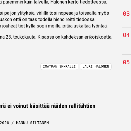
ä paremmin kuin talvella, Halonen kerto tiedotteessa.
i paljon ylityksiä, välillä tosi nopeaa ja toisaalta myös
, uskon että on taas todella hieno reitti tiedossa.
 jouheat tiet kyllä sopii meille, pitää uskaltaa työntää.
aina 23. toukokuuta. Kisassa on kahdeksan erikoiskoetta.
IMATRAN SM-RALLI
LAURI HALONEN
rä ei voinut käsittää näiden rallitähtien
2026
HANNU SILTANEN