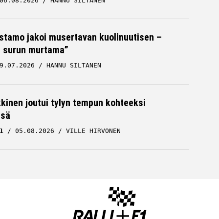
06.08.2026
HANNU SILTANEN
stamo jakoi musertavan kuolinuutisen –
 surun murtama”
9.07.2026
HANNU SILTANEN
kkinen joutui tylyn tempun kohteeksi
ssä
1
05.08.2026
VILLE HIRVONEN