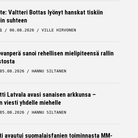
te: Valtteri Bottas lyönyt hanskat tiskiin
cin suhteen
1
06.08.2026
VILLE HIRVONEN
ovanperä sanoi rehellisen mielipiteensä rallin
stosta
05.08.2026
HANNU SILTANEN
tti Latvala avasi sanaisen arkkunsa –
n viesti yhdelle miehelle
05.08.2026
HANNU SILTANEN
hti avautui suomalaisfanien toiminnasta MM-