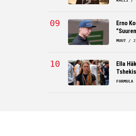
RALLI
Erno Ko
”Suuren
MUUT
2
Ella Hä
Tsheki
FORMULA 