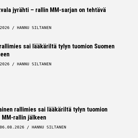
tvala jyrähti – rallin MM-sarjan on tehtävä
2026
HANNU SILTANEN
allimies sai lääkäriltä tylyn tuomion Suomen
keen
2026
HANNU SILTANEN
inen rallimies sai lääkäriltä tylyn tuomion
MM-rallin jälkeen
06.08.2026
HANNU SILTANEN