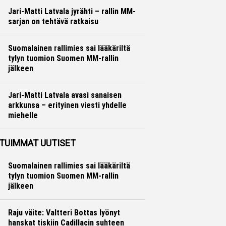
Jari-Matti Latvala jyrähti – rallin MM-
sarjan on tehtävä ratkaisu
Ralli
Hannu Siltanen
Suomalainen rallimies sai lääkäriltä
tylyn tuomion Suomen MM-rallin
jälkeen
Ralli
Hannu Siltanen
Jari-Matti Latvala avasi sanaisen
arkkunsa – erityinen viesti yhdelle
miehelle
Ralli
Hannu Siltanen
TUIMMAT UUTISET
Suomalainen rallimies sai lääkäriltä
tylyn tuomion Suomen MM-rallin
jälkeen
Raju väite: Valtteri Bottas lyönyt
hanskat tiskiin Cadillacin suhteen