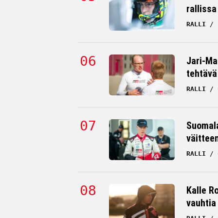
rallissa
RALLI
Jari-Mat
tehtävä
RALLI
Suomala
väittee
RALLI
Kalle Ro
vauhtia