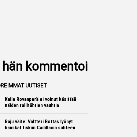
in hän kommentoi
REIMMAT UUTISET
Kalle Rovanperä ei voinut käsittää
näiden rallitähtien vauhtia
Ralli
Hannu Siltanen
Raju väite: Valtteri Bottas lyönyt
hanskat tiskiin Cadillacin suhteen
Formula 1
Ville Hirvonen