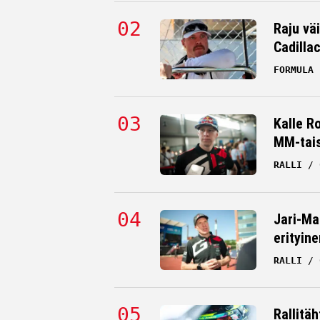
Raju väi
Cadilla
FORMULA 
Kalle R
MM-tai
RALLI
Jari-Ma
erityine
RALLI
Rallitä