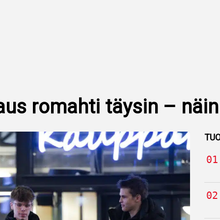
aus romahti täysin – nä
TUO