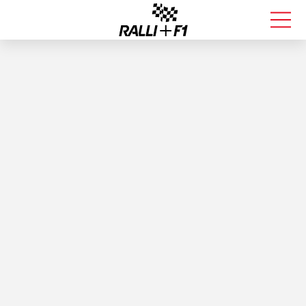
FORMULA 1
RALLI
KALLE ROVANPERÄ
VALTTERI BOTTAS
MUUT