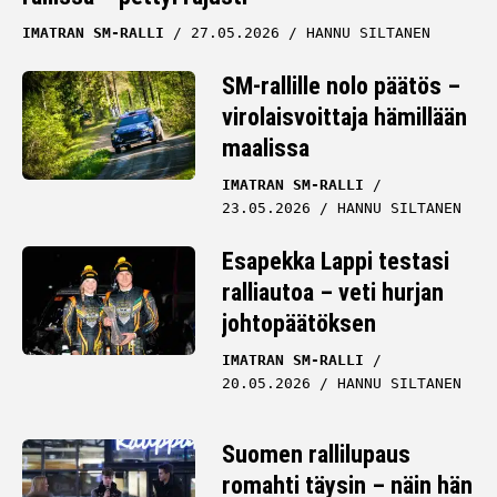
IMATRAN SM-RALLI
27.05.2026
HANNU SILTANEN
SM-rallille nolo päätös –
virolaisvoittaja hämillään
maalissa
IMATRAN SM-RALLI
23.05.2026
HANNU SILTANEN
Esapekka Lappi testasi
ralliautoa – veti hurjan
johtopäätöksen
IMATRAN SM-RALLI
20.05.2026
HANNU SILTANEN
Suomen rallilupaus
romahti täysin – näin hän